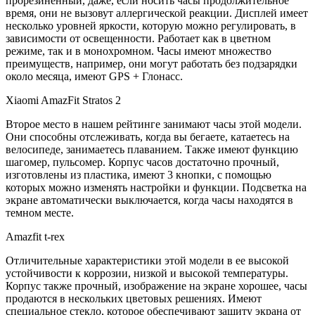
прорезиненный, даже, если носить часы продолжительное
время, они не вызовут аллергической реакции. Дисплей имеет
несколько уровней яркости, которую можно регулировать, в
зависимости от освещенности. Работает как в цветном
режиме, так и в монохромном. Часы имеют множество
преимуществ, например, они могут работать без подзарядки
около месяца, имеют GPS + Глонасс.
Xiaomi AmazFit Stratos 2
Второе место в нашем рейтинге занимают часы этой модели.
Они способны отслеживать, когда вы бегаете, катаетесь на
велосипеде, занимаетесь плаванием. Также имеют функцию
шагомер, пульсомер. Корпус часов достаточно прочный,
изготовлены из пластика, имеют 3 кнопки, с помощью
которых можно изменять настройки и функции. Подсветка на
экране автоматически выключается, когда часы находятся в
темном месте.
Аmazfit t-rex
Отличительные характеристики этой модели в ее высокой
устойчивости к коррозии, низкой и высокой температуры.
Корпус также прочный, изображение на экране хорошее, часы
продаются в нескольких цветовых решениях. Имеют
специальное стекло, которое обеспечивают защиту экрана от