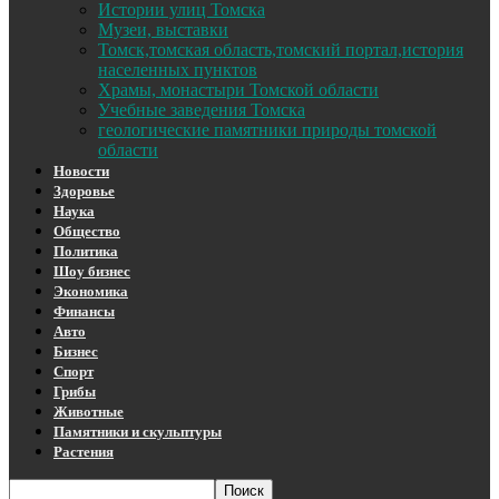
Истории улиц Томска
Музеи, выставки
Томск,томская область,томский портал,история
населенных пунктов
Храмы, монастыри Томской области
Учебные заведения Томска
геологические памятники природы томской
области
Новости
Здоровье
Наука
Общество
Политика
Шоу бизнес
Экономика
Финансы
Авто
Бизнес
Спорт
Грибы
Животные
Памятники и скульптуры
Растения