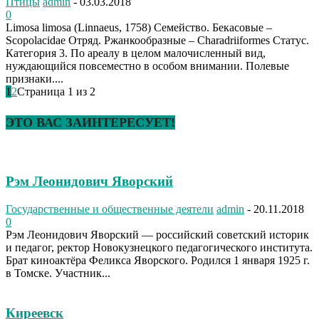
Птицы
admin
-
03.03.2018
0
Limosa limosa (Linnaeus, 1758) Семейство. Бекасовые –
Scopolacidae Отряд. Ржанкообразные – Charadriiformes Статус.
Категория 3. По ареалу в целом малочисленный вид,
нуждающийся повсеместно в особом внимании. Полевые
признаки....
1
2
Страница 1 из 2
ЭТО ВАС ЗАИНТЕРЕСУЕТ!
Рэм Леонидович Яворский
Государственные и общественные деятели
admin
-
20.11.2018
0
Рэм Леонидович Яворский — российский советский историк
и педагог, ректор Новокузнецкого педагогического института.
Брат киноактёра Феликса Яворского. Родился 1 января 1925 г.
в Томске. Участник...
Киреевск