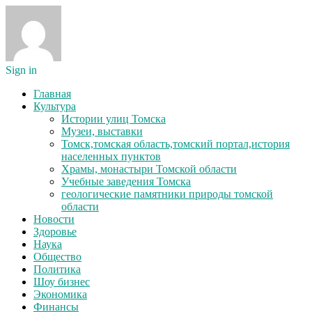
Sign in
Главная
Культура
Истории улиц Томска
Музеи, выставки
Томск,томская область,томский портал,история
населенных пунктов
Храмы, монастыри Томской области
Учебные заведения Томска
геологические памятники природы томской
области
Новости
Здоровье
Наука
Общество
Политика
Шоу бизнес
Экономика
Финансы