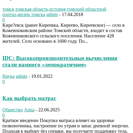
томск,томская область,история,томский областной
портал,жизнь томска
admin
-
17.04.2018
0
Кире?евск (ранее Киреевка, Киреево, Киреевское) — село в
Кожевниковском районе Томской области, входит в состав
Кожевниковского сельского поселения. Население 428
жителей. Село основано в 1600 году. По...
IDC: Высокопроизводительные вычисления
стали намного «демократичнее»
Наука
admin
-
19.01.2022
0
Как выбрать матрас
Общество
Anna
-
22.06.2025
0
Краткое введение Покупка матраса влияет на здоровье
позвоночника, настроение по утрам и запас дневной энергии.
Подходя к выбору без спешки, вы получаете поддержку тела,