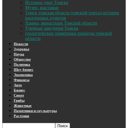
Истории улиц Томска
Музеи, выставки
Томск,томская область,томский портал,история
населенных пунктов
Храмы, монастыри Томской области
Учебные заведения Томска
геологические памятники природы томской
области
Новости
Здоровье
Наука
Общество
Политика
Шоу бизнес
Экономика
Финансы
Авто
Бизнес
Спорт
Грибы
Животные
Памятники и скульптуры
Растения