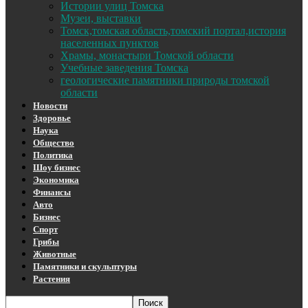
Истории улиц Томска
Музеи, выставки
Томск,томская область,томский портал,история
населенных пунктов
Храмы, монастыри Томской области
Учебные заведения Томска
геологические памятники природы томской
области
Новости
Здоровье
Наука
Общество
Политика
Шоу бизнес
Экономика
Финансы
Авто
Бизнес
Спорт
Грибы
Животные
Памятники и скульптуры
Растения