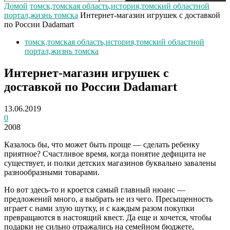
Домой
томск,томская область,история,томский областной
портал,жизнь томска
Интернет-магазин игрушек с доставкой
по России Dadamart
томск,томская область,история,томский областной
портал,жизнь томска
Интернет-магазин игрушек с
доставкой по России Dadamart
13.06.2019
0
2008
Казалось бы, что может быть проще — сделать ребенку
приятное? Счастливое время, когда понятие дефицита не
существует, и полки детских магазинов буквально завалены
разнообразными товарами.
Но вот здесь-то и кроется самый главный нюанс —
предложений много, а выбрать не из чего. Пресыщенность
играет с нами злую шутку, и с каждым разом покупки
превращаются в настоящий квест. Да еще и хочется, чтобы
подарки не сильно отражались на семейном бюджете,