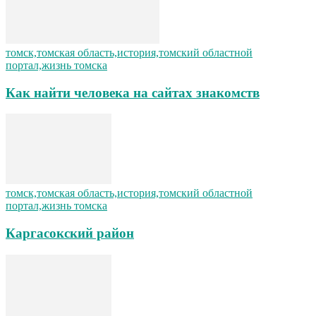
томск,томская область,история,томский областной
портал,жизнь томска
Как найти человека на сайтах знакомств
томск,томская область,история,томский областной
портал,жизнь томска
Каргасокский район