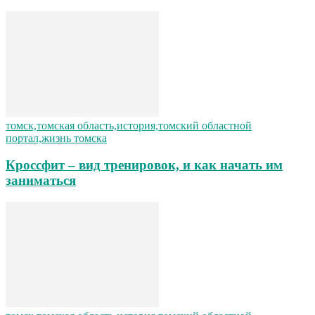
томск,томская область,история,томский областной
портал,жизнь томска
Кроссфит – вид тренировок, и как начать им
заниматься