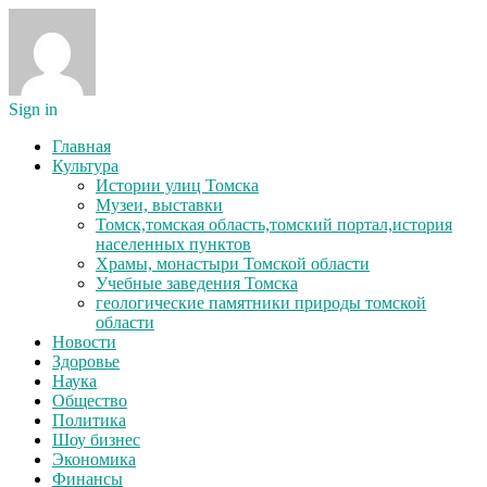
Sign in
Главная
Культура
Истории улиц Томска
Музеи, выставки
Томск,томская область,томский портал,история
населенных пунктов
Храмы, монастыри Томской области
Учебные заведения Томска
геологические памятники природы томской
области
Новости
Здоровье
Наука
Общество
Политика
Шоу бизнес
Экономика
Финансы