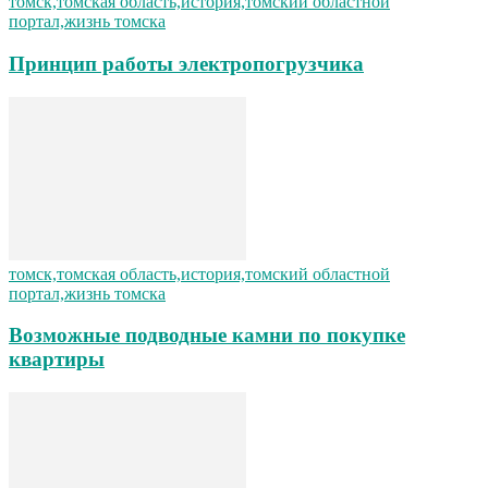
томск,томская область,история,томский областной
портал,жизнь томска
Принцип работы электропогрузчика
томск,томская область,история,томский областной
портал,жизнь томска
Возможные подводные камни по покупке
квартиры