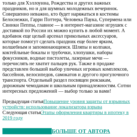
только для Хэллоуина, Рождества и других важных
праздников, но и для шумных молодежных вечеринок.
Совершенно неважно, кто будет наряжаться в костюмы
Белоснежки, Гарри Поттера, Человека Паука, Супермена или
Свинки Пеппы, главное — в интернет-магазине игрушек с
доставкой по России их можно купить в любой момент. А
вдобавок еще целый арсенал прикольных аксессуаров,
которые помогут сделать праздник еще более ярким,
волшебным и запоминающимся. Шляпы и колпаки,
коктейльные бокалы и трубочки, хлопушки, наборы
фокусников, водные пистолеты, лазерные мечи —
перечислять не хватит пальцев рук. Также в продаже
представлен большой выбор уличных игровых комплексов,
бассейнов, велосипедов, самокатов и другого прогулочного
транспорта. Отдельный раздел посвящен рюкзакам,
дорожным чемоданам и школьным принадлежностям. Сотни
интересных предложений — выбор только за вами!
Предыдущая статья
Повышение уровня защиты от взрывных
устройств: использование локализатора взрыва
Следующая статья
Этапы оформления квартиры в ипотеку в
2019 году
СХОЖИЕ СТАТЬИ
БОЛЬШЕ ОТ АВТОРА