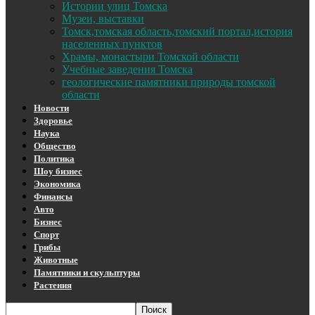
Истории улиц Томска
Музеи, выставки
Томск,томская область,томский портал,история
населенных пунктов
Храмы, монастыри Томской области
Учебные заведения Томска
геологические памятники природы томской
области
Новости
Здоровье
Наука
Общество
Политика
Шоу бизнес
Экономика
Финансы
Авто
Бизнес
Спорт
Грибы
Животные
Памятники и скульптуры
Растения