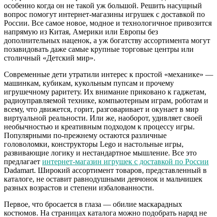
особенно когда он не такой уж большой. Решить насущный
вопрос помогут интернет-магазины игрушек с доставкой по
России. Все самое новое, модное и технологичное привозится
напрямую из Китая, Америки или Европы без
дополнительных наценок, а уж богатству ассортимента могут
позавидовать даже самые крупные торговые центры или
столичный «Детский мир».
Современные дети утратили интерес к простой «механике» —
машинкам, кубикам, кукольным пупсам и прочему
игрушечному раритету. Их внимание приковано к гаджетам,
радиоуправляемой технике, компьютерным играм, роботам и
всему, что движется, горит, разговаривает и окунает в мир
виртуальной реальности. Или же, наоборот, удивляет своей
необычностью и креативным подходом к процессу игры.
Популярными по-прежнему остаются различные
головоломки, конструкторы Lego и настольные игры,
развивающие логику и нестандартное мышление. Все это
предлагает
интернет-магазин игрушек с доставкой по России
Dadamart. Широкий ассортимент товаров, представленный в
каталоге, не оставит равнодушными девчонок и мальчишек
разных возрастов и степени избалованности.
Первое, что бросается в глаза — обилие маскарадных
костюмов. На страницах каталога можно подобрать наряд не