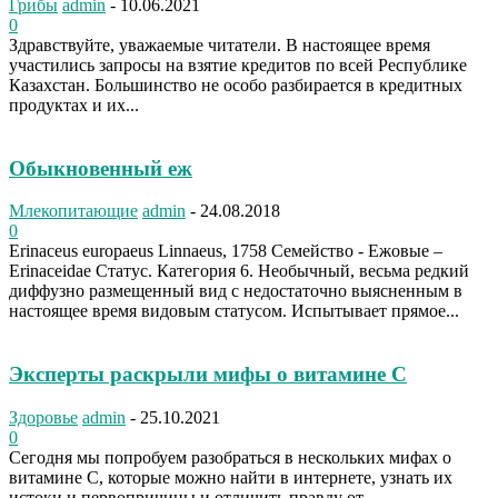
Грибы
admin
-
10.06.2021
0
Здравствуйте, уважаемые читатели. В настоящее время
участились запросы на взятие кредитов по всей Республике
Казахстан. Большинство не особо разбирается в кредитных
продуктах и их...
Обыкновенный еж
Млекопитающие
admin
-
24.08.2018
0
Erinaceus europaeus Linnaeus, 1758 Семейство - Ежовые –
Erinaceidae Статус. Категория 6. Необычный, весьма редкий
диффузно размещенный вид с недостаточно выясненным в
настоящее время видовым статусом. Испытывает прямое...
Эксперты раскрыли мифы о витамине C
Здоровье
admin
-
25.10.2021
0
Сегодня мы попробуем разобраться в нескольких мифах о
витамине С, которые можно найти в интернете, узнать их
истоки и первопричины и отличить правду от...