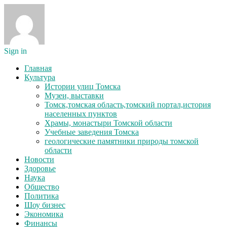
Sign in
Главная
Культура
Истории улиц Томска
Музеи, выставки
Томск,томская область,томский портал,история
населенных пунктов
Храмы, монастыри Томской области
Учебные заведения Томска
геологические памятники природы томской
области
Новости
Здоровье
Наука
Общество
Политика
Шоу бизнес
Экономика
Финансы