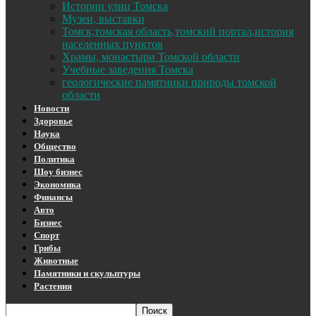
Истории улиц Томска
Музеи, выставки
Томск,томская область,томский портал,история
населенных пунктов
Храмы, монастыри Томской области
Учебные заведения Томска
геологические памятники природы томской
области
Новости
Здоровье
Наука
Общество
Политика
Шоу бизнес
Экономика
Финансы
Авто
Бизнес
Спорт
Грибы
Животные
Памятники и скульптуры
Растения