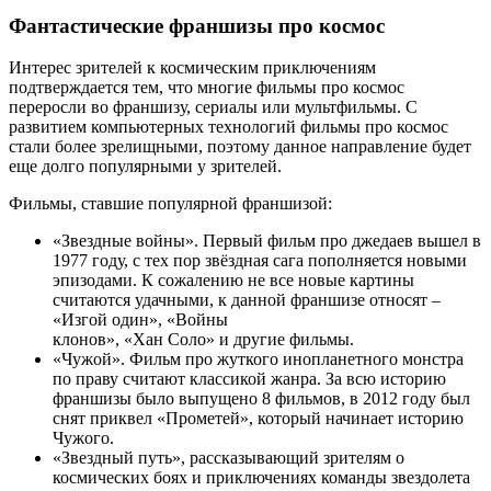
Фантастические франшизы про космос
Интерес зрителей к космическим приключениям
подтверждается тем, что многие фильмы про космос
переросли во франшизу, сериалы или мультфильмы. С
развитием компьютерных технологий фильмы про космос
стали более зрелищными, поэтому данное направление будет
еще долго популярными у зрителей.
Фильмы, ставшие популярной франшизой:
«Звездные войны». Первый фильм про джедаев вышел в
1977 году, с тех пор звёздная сага пополняется новыми
эпизодами. К сожалению не все новые картины
считаются удачными, к данной франшизе относят –
«Изгой один», «Войны
клонов», «Хан Соло» и другие фильмы.
«Чужой». Фильм про жуткого инопланетного монстра
по праву считают классикой жанра. За всю историю
франшизы было выпущено 8 фильмов, в 2012 году был
снят приквел «Прометей», который начинает историю
Чужого.
«Звездный путь», рассказывающий зрителям о
космических боях и приключениях команды звездолета