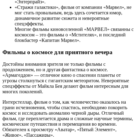
«Энтерпрайз».
«Стражи галактики», фильм от компании «Марвел», не
мог стать провальным, ведь здесь сочетается юмор,
динамичное развитие сюжета и невероятные
спецэффекты.
Многие фильмы киновселенной «МАРВЕЛ» связанны с
космосом – это фильмы о «Мстителях», и последний
блокбастер «Капитан Марвел».
Фильмы о космосе для приятного вечера
Достойны внимания зрителя не только фильмы с
продолжением, но и другая фантастика о космосе.
«Армагеддон» — отличное кино о спасении планеты от
угрозы столкнуться с гигантским метеоритом. Невероятные
спецэффекты от Майкла Бея делают фильм интересным для
многих поколений.
Интерстеллар, фильм о том, как человечество оказалось на
грани исчезновения, чтобы спастись, необходимо покорить
космос и исследовать аномалию черной дыры. Отличный
фильм, где переплетается драма и сложные научные термины,
космические путешествия и перемещения во времени.
Обязателен к просмотру «Аватар», «Пятый Элемент»,
«Живое», «Пассажиры».