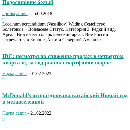
Подосиновик белый
Грибы
admin
-
25.09.2018
0
Leccinum percandidum (Vassilkov) Watling Семейство.
Болетовые – Boletaceae Статус. Категория 3. Редкий вид.
Ареал. Вид имеет голарктический ареал. Вне России
встречается в Европе, Азии и Северной Америке....
IDC: несмотря на снижение продаж в четвертом
квартале, за год рынок смартфонов вырос
Наука
admin
-
01.02.2022
0
McDonald’s отпраздновала китайский Новый год
в метавселенной
Наука
admin
-
21.02.2022
0