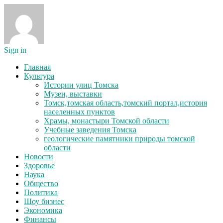
Sign in
Главная
Культура
Истории улиц Томска
Музеи, выставки
Томск,томская область,томский портал,история
населенных пунктов
Храмы, монастыри Томской области
Учебные заведения Томска
геологические памятники природы томской
области
Новости
Здоровье
Наука
Общество
Политика
Шоу бизнес
Экономика
Финансы