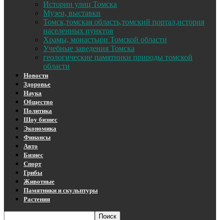
Истории улиц Томска
Музеи, выставки
Томск,томская область,томский портал,история
населенных пунктов
Храмы, монастыри Томской области
Учебные заведения Томска
геологические памятники природы томской
области
Новости
Здоровье
Наука
Общество
Политика
Шоу бизнес
Экономика
Финансы
Авто
Бизнес
Спорт
Грибы
Животные
Памятники и скульптуры
Растения