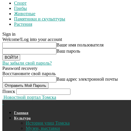
Спорт
Грибы
Животные
Памятники и скульптуры
Растения
Sign in
Welcome!
Log into your account
Ваше имя пользователя
Ваш пароль
Вы забыли свой пароль?
Password recovery
Восстановите свой пароль
Ваш адрес электронной почты
Поиск
Новостной портал Томска
Главная
Культура
Истории улиц Томска
Музеи, выставки