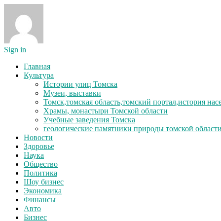
Sign in
Главная
Культура
Истории улиц Томска
Музеи, выставки
Томск,томская область,томский портал,история на
Храмы, монастыри Томской области
Учебные заведения Томска
геологические памятники природы томской област
Новости
Здоровье
Наука
Общество
Политика
Шоу бизнес
Экономика
Финансы
Авто
Бизнес