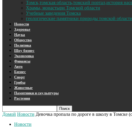
Томск,томская область,томский портал,история на
Храмы, монастыри Томской области
Учебные заведения Томска
геологические памятники природы томской област
Новости
Здоровье
Наука
Общество
Политика
Шоу бизнес
Экономика
Финансы
Авто
Бизнес
Спорт
Грибы
Животные
Памятники и скульптуры
Растения
Домой
Новости
Девочка пропала по дороге в школу в Томске (
Новости