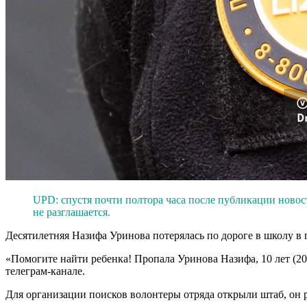
UPD:
спустя почти полтора часа после публикации новос
не разглашается.
Десятилетняя Назифа Уринова потерялась по дороге в школу в
«Помогите найти ребенка! Пропала Уринова Назифа, 10 лет (20
телеграм-канале.
Для организации поисков волонтеры отряда открыли штаб, он р