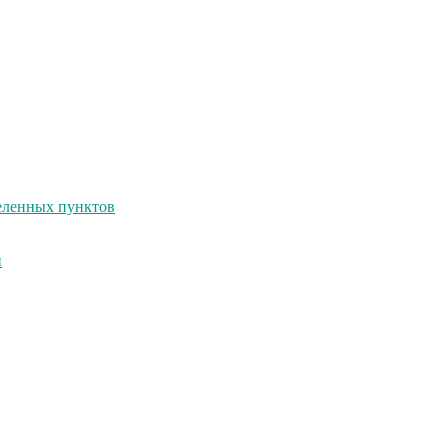
селенных пунктов
и