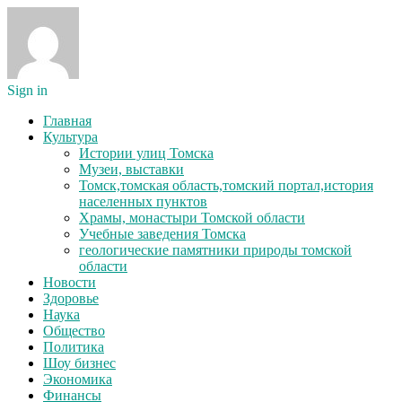
Sign in
Главная
Культура
Истории улиц Томска
Музеи, выставки
Томск,томская область,томский портал,история
населенных пунктов
Храмы, монастыри Томской области
Учебные заведения Томска
геологические памятники природы томской
области
Новости
Здоровье
Наука
Общество
Политика
Шоу бизнес
Экономика
Финансы