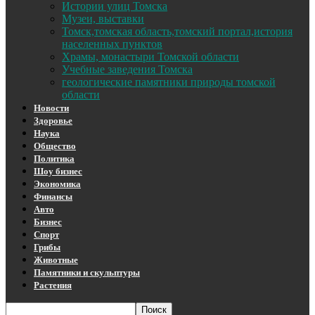
Истории улиц Томска
Музеи, выставки
Томск,томская область,томский портал,история
населенных пунктов
Храмы, монастыри Томской области
Учебные заведения Томска
геологические памятники природы томской
области
Новости
Здоровье
Наука
Общество
Политика
Шоу бизнес
Экономика
Финансы
Авто
Бизнес
Спорт
Грибы
Животные
Памятники и скульптуры
Растения