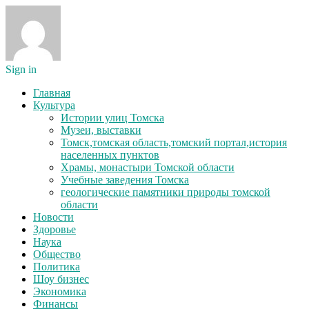
Sign in
Главная
Культура
Истории улиц Томска
Музеи, выставки
Томск,томская область,томский портал,история
населенных пунктов
Храмы, монастыри Томской области
Учебные заведения Томска
геологические памятники природы томской
области
Новости
Здоровье
Наука
Общество
Политика
Шоу бизнес
Экономика
Финансы