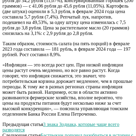
рубля до 34,2 рубля (11,07%), консервированный горошек (200
граммов) — с 41,06 рубля до 45,6 рубля (11,05%). Картофель
(две штуки) оценили в 5,3 рубля, в феврале 2024 года цена
составила 5,7 рубля (7,4%). Репчатый лук, напротив,
подешевел на 49,53%, за одну штуку цена изменилась с 7,5
рубля до 3,8 рубля. Цена за растительное масло (20 граммов)
снизилась на 3,1%: с 2,9 рубля до 2,8 рубля.
Таким образом, стоимость салата (на пять порций) в феврале
2023 года составила — 181 рубль, в феврале 2024 года — 197
рублей. Рост составил 8,9%.
«Инфляция — это всегда рост цен. При низкой инфляции
цены растут очень медленно, но все равно растут. Когда
говорят, что инфляция снижается, это значит, что
потребительская корзина дорожает медленнее, чем в прошлые
периоды. К тому же в разных регионах страны инфляция
может быть разной. Например, если в области активно
развиваются фермерские хозяйства, вполне вероятно, что
цены на продукты питания будут несколько ниже за счет
высокой конкуренции», — пояснила управляющая томским
отделением Банка России Елена Петроченко.
Предыдущая статья
3 знака Зодиака, которые чаще всего
разводятся
Следующая статья
Бастрыкин поручил разобраться в истории с