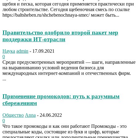
щебня и песка, которая сегодня применяется практически при
любом строительстве. Сегодня щебеночная смесь по ссылке
https://baltsheben.ru/shchebenochnaya-smec/ может быть...
Правительство одобрило второй пакет мер
поддержки ИТ-отрасли
Наука
admin
-
17.09.2021
0
Среди предусмотренных мероприятий — шаги, направленные
на выравниванию условий ведения бизнеса для
международных интернет-компаний и отечественных фирм.
...
Применение промокодов: путь к разумным
сбережениям
Общество
Anna
-
24.06.2022
0
Что такое промокоды и как они работают Промокоды - это
специальные коды, состоящие из букв и цифр, которые
предоставляют скидку или дополнительные преимущества