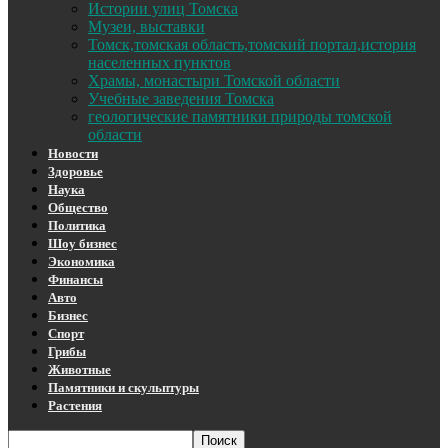
Истории улиц Томска
Музеи, выставки
Томск,томская область,томский портал,история
населенных пунктов
Храмы, монастыри Томской области
Учебные заведения Томска
геологические памятники природы томской
области
Новости
Здоровье
Наука
Общество
Политика
Шоу бизнес
Экономика
Финансы
Авто
Бизнес
Спорт
Грибы
Животные
Памятники и скульптуры
Растения