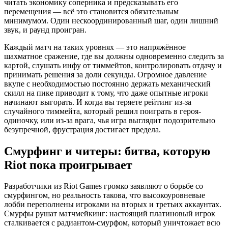
читать экономику соперника и предсказывать его
перемещения — всё это становится обязательным
минимумом. Один нескоординированный шаг, один лишний
звук, и раунд проигран.
Каждый матч на таких уровнях — это напряжённое
шахматное сражение, где вы должны одновременно следить за
картой, слушать инфу от тиммейтов, контролировать отдачу и
принимать решения за доли секунды. Огромное давление
вкупе с необходимостью постоянно держать механический
скилл на пике приводит к тому, что даже опытные игроки
начинают выгорать. И когда вы теряете рейтинг из-за
случайного тиммейта, который решил поиграть в героя-
одиночку, или из-за врага, чья игра выглядит подозрительно
безупречной, фрустрация достигает предела.
Смурфинг и читеры: битва, которую
Riot пока проигрывает
Разработчики из Riot Games громко заявляют о борьбе со
смурфингом, но реальность такова, что высокоуровневые
лобби переполнены игроками на вторых и третьих аккаунтах.
Смурфы рушат матчмейкинг: настоящий платиновый игрок
сталкивается с радиантом-смурфом, который уничтожает всю