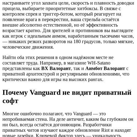
настраиваете угол захвата цели, скорость и плавность доводки
прицела, выбираете приоритетные хитбоксы. В связке с
контролем спрея и триггер-ботом, который реагирует на
появление врага в перекрестии, ваша стрельба остаётся
внешне абсолютно естественной, но её эффективность
возрастает кратно. Для зрителей и противников вы выглядите
как игрок с идеальным аимом, наработанным тысячами часов,
— никаких резких разворотов на 180 градусов, только мягкие,
человеческие движения.
Найти оба этих решения в одном надёжном месте не
составляет труда. Например, в магазине WH‑Satano
представлены как
ВХ Валорант
, так и
Аимбот Валорант
с
приватной архитектурой и регулярными обновлениями, что
критически важно для игры на высоких рангах.
Почему Vanguard не видит приватный
софт
Многие ошибочно полагают, что Vanguard — это
непробиваемая стена. На деле античит, каким бы глубоким он
ни был, всегда остаётся догоняющим. Разработчики
приватных читов изучают каждое обновление Riot и находят
новые лазейки. Ключевой фактор здесь — уникальность