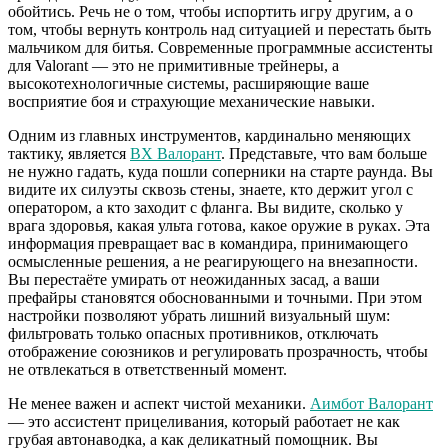
обойтись. Речь не о том, чтобы испортить игру другим, а о
том, чтобы вернуть контроль над ситуацией и перестать быть
мальчиком для битья. Современные программные ассистенты
для Valorant — это не примитивные трейнеры, а
высокотехнологичные системы, расширяющие ваше
восприятие боя и страхующие механические навыки.
Одним из главных инструментов, кардинально меняющих
тактику, является
ВХ Валорант
. Представьте, что вам больше
не нужно гадать, куда пошли соперники на старте раунда. Вы
видите их силуэты сквозь стены, знаете, кто держит угол с
оператором, а кто заходит с фланга. Вы видите, сколько у
врага здоровья, какая ульта готова, какое оружие в руках. Эта
информация превращает вас в командира, принимающего
осмысленные решения, а не реагирующего на внезапности.
Вы перестаёте умирать от неожиданных засад, а ваши
префайры становятся обоснованными и точными. При этом
настройки позволяют убрать лишний визуальный шум:
фильтровать только опасных противников, отключать
отображение союзников и регулировать прозрачность, чтобы
не отвлекаться в ответственный момент.
Не менее важен и аспект чистой механики.
Аимбот Валорант
— это ассистент прицеливания, который работает не как
грубая автонаводка, а как деликатный помощник. Вы