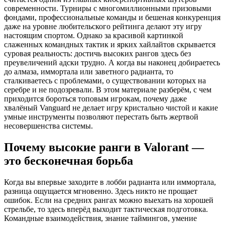
современности. Турниры с многомиллионными призовыми
фондами, профессиональные команды и бешеная конкуренция
даже на уровне любительского рейтинга делают эту игру
настоящим спортом. Однако за красивой картинкой
слаженных командных тактик и ярких хайлайтов скрывается
суровая реальность: достичь высоких рангов здесь без
преувеличений адски трудно. А когда вы наконец добираетесь
до алмаза, иммортала или заветного радианта, то
сталкиваетесь с проблемами, о существовании которых на
серебре и не подозревали. В этом материале разберём, с чем
приходится бороться топовым игрокам, почему даже
хвалёный Vanguard не делает игру кристально чистой и какие
умные инструменты позволяют перестать быть жертвой
несовершенства системы.
Почему высокие ранги в Valorant —
это бесконечная борьба
Когда вы впервые заходите в лобби радианта или иммортала,
разница ощущается мгновенно. Здесь никто не прощает
ошибок. Если на средних рангах можно выехать на хорошей
стрельбе, то здесь вперёд выходит тактическая подготовка.
Командные взаимодействия, знание таймингов, умение