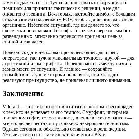
заметно даже на глаз. Лучше использовать информацию о
позициях для принятия тактических решений, а не для
открытого трекинга. Во-вторых, настройте аимбот с большим
сглаживанием и маленьким FOV, чтобы движения выглядели
органично. Избегайте ситуаций, где вы делаете то, что
физически невозможно без софта: стреляете через дымы без
разведданных, мгновенно переносите прицел на цель за
спиной и так далее.
Полезно создать несколько профилей: один для игры с
оператором, где нужна максимальная точность, другой — для
агрессивной игры с рифлой. Переключайтесь между ними в
зависимости от ситуации. И главное — сохраняйте
спокойствие. Лучшие игроки не парятся, они холодно
реализуют преимущество, не привлекая лишнего внимания.
Заключение
Valorant — это киберспортивный титан, который беспощаден
к тем, кто не успевает за его темпом. Смурфинг, читеры на
приватном софте, колоссальное давление высоких рангов —
всё это делает честный путь наверх невероятно тернистым.
Однако сегодня не обязательно оставаться в роли жертвы.
Умные ассистенты, такие как тактический ВХ и