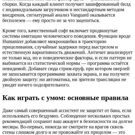
сборки. Когда каждый клиент получает зашифрованный билд
с индивидуальным загрузчиком и нестандартным методом
внедрения, сигнатурный анализ Vanguard оказывается
бесполезен — ему просто не за что зацепиться.
Кроме того, качественный софт включает продвинутые
системы имитации человеческого поведения. Функции вроде
Humanizer добавляют микроошибки в траекторию
прицеливания, случайные задержки перед выстрелом и
естественную вариативность движений. Античит анализирует
не только код, но и поведенческие факторы, и если паттерн не
выбивается из статистической нормы — программа остаётся
невидимой. Добавьте сюда стрим-пруф, при котором оверлей
не записывается программами захвата экрана, и вы получите
двойную защиту: ни автоматика, ни зрители трансляции не
увидят ничего подозрительного.
Как играть с умом: основные правила
Даже самый совершенный ассистент не защитит от бана, если
использовать его бездумно. Соблюдение нескольких простых
рекомендаций сохранит ваш аккаунт в безопасности на долгие
месяцы. Во-первых, никогда не смотрите на врагов сквозь
стены слишком долго и не провожайте их прицелом — это