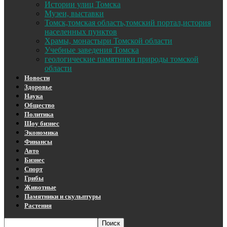
Истории улиц Томска
Музеи, выставки
Томск,томская область,томский портал,история
населенных пунктов
Храмы, монастыри Томской области
Учебные заведения Томска
геологические памятники природы томской
области
Новости
Здоровье
Наука
Общество
Политика
Шоу бизнес
Экономика
Финансы
Авто
Бизнес
Спорт
Грибы
Животные
Памятники и скульптуры
Растения