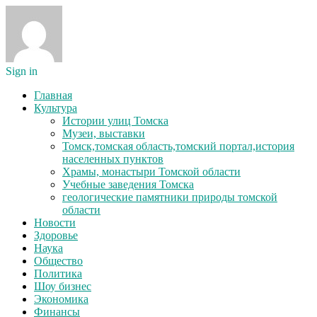
Sign in
Главная
Культура
Истории улиц Томска
Музеи, выставки
Томск,томская область,томский портал,история
населенных пунктов
Храмы, монастыри Томской области
Учебные заведения Томска
геологические памятники природы томской
области
Новости
Здоровье
Наука
Общество
Политика
Шоу бизнес
Экономика
Финансы