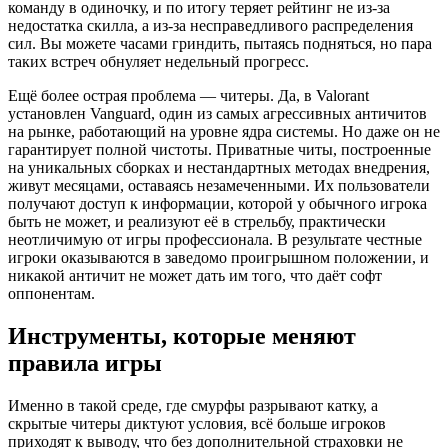
команду в одиночку, и по итогу теряет рейтинг не из-за
недостатка скилла, а из-за несправедливого распределения
сил. Вы можете часами гриндить, пытаясь подняться, но пара
таких встреч обнуляет недельный прогресс.
Ещё более острая проблема — читеры. Да, в Valorant
установлен Vanguard, один из самых агрессивных античитов
на рынке, работающий на уровне ядра системы. Но даже он не
гарантирует полной чистоты. Приватные читы, построенные
на уникальных сборках и нестандартных методах внедрения,
живут месяцами, оставаясь незамеченными. Их пользователи
получают доступ к информации, которой у обычного игрока
быть не может, и реализуют её в стрельбу, практически
неотличимую от игры профессионала. В результате честные
игроки оказываются в заведомо проигрышном положении, и
никакой античит не может дать им того, что даёт софт
оппонентам.
Инструменты, которые меняют
правила игры
Именно в такой среде, где смурфы разрывают катку, а
скрытые читеры диктуют условия, всё больше игроков
приходят к выводу, что без дополнительной страховки не