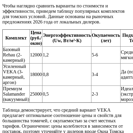
Чтобы наглядно сравнить варианты по стоимости и
эффективности, приведем таблицу популярных комплектов
для томских условий. Данные основаны на рыночных
предложениях 2026 года от локальных дилеров.
Цена
Энергоэффективность
Окупаемость
Подх
Комплект
(руб./
(Uw, Вт/м²·К)
(лет)
Т
окно)
Базовый
Средн
Rehau (2-
12000
1,2
5-6
мягки
камерный)
Усиленный
VEKA (3-
Да (п
18000
0,8
3-4
камерный,
адапт
аргон)
Премиум
Идеа
Salamander
25000
0,5
2-3
(экст
(вакуумный)
мороз
Таблица демонстрирует, что средний вариант VEKA
предлагает оптимальное соотношение цены и свойств для
большинства томичей, с окупаемостью за счет местных
тарифов. Ограничение: цены колеблются в зависимости от
поставок, поэтому уточняйте у дилеров вроде Окна Томска