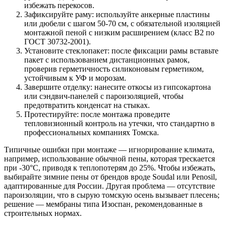
избежать перекосов.
Зафиксируйте раму: используйте анкерные пластины
или дюбели с шагом 50-70 см, с обязательной изоляцией
монтажной пеной с низким расширением (класс B2 по
ГОСТ 30732-2001).
Установите стеклопакет: после фиксации рамы вставьте
пакет с использованием дистанционных рамок,
проверив герметичность силиконовым герметиком,
устойчивым к УФ и морозам.
Завершите отделку: нанесите откосы из гипсокартона
или сэндвич-панелей с пароизоляцией, чтобы
предотвратить конденсат на стыках.
Протестируйте: после монтажа проведите
тепловизионный контроль на утечки, что стандартно в
профессиональных компаниях Томска.
Типичные ошибки при монтаже — игнорирование климата,
например, использование обычной пены, которая трескается
при -30°C, приводя к теплопотерям до 25%. Чтобы избежать,
выбирайте зимние пены от брендов вроде Soudal или Penosil,
адаптированные для России. Другая проблема — отсутствие
пароизоляции, что в сырую томскую осень вызывает плесень;
решение — мембраны типа Изоспан, рекомендованные в
строительных нормах.