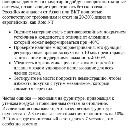
поворота: для томских квартир подойдут поворотно-откидные
системы, позволяющие проветривать без сквозняков.
Российские аналоги от Аскон или ВКТ полностью
соответствуют требованиям и стоят на 20-30% дешевле
европейских, как Roto NT.
Оцените материал: сталь с антикоррозийным покрытием
устойчива к конденсату, в отличие от алюминия,
который может деформироваться при -40°C.
Проверьте наличие микропроветривания: это функция,
регулирующая приток воздуха на 5-10 мм, предотвращая
запотевание и поддерживая влажность 40-60%.
Убедитесь в эргономике: ручки с замком от детей и
плавным ходом упрощают использование для всех
членов семьи.
Тестируйте на месте: попросите демонстрацию, чтобы
избежать покупки с тугим механизмом, который
сломается через год.
Частая ошибка — экономия на фурнитуре, приводящая к
утечкам воздуха и повышенным счетам за отопление.
Исследования показывают, что качественная фурнитура
окупается за 2-3 сезона за счет снижения теплопотерь на 10%.
В Томске, где отопительный сезон длится 7 месяцев, это
особенно заметно.