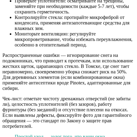
Проверьте уплотнители: осматривайте на трещины,
заменяйте при необходимости (каждые 5-7 лет), чтобы
сохранить герметичность.
Контролируйте стекла: протирайте микрофиброй от
конденсата, применяя антизапотевающие средства для
влажных зим.
Мониторьте вентиляцию: регулируйте
микропроветривание, чтобы избежать переувлажнения,
особенно в отопительный период.
Распространенные ошибки — игнорирование снега на
подоконниках, что приводит к протечкам, или использование
жестких щеток, царапающих стекло. В Томске, где снег тает
неравномерно, своевременно уборка снижает риск на 50%.
Для деревянных элементов (если комбинированные окна)
применяйте антисептики вроде Pinotex, адаптированные для
сибири.
Чек-лист: отметьте чистоту дренажных отверстий (не забиты
ли), целостность уплотнителей (без зазоров), работу
фурнитуры (без заеданий) и отсутствие плесени на откосах.
Если выявлены дефекты, фиксируйте фото для гарантийного
обращения — это стандарт по Закону о защите прав
потребителей.
Простой уход — залог того, что ваши окна