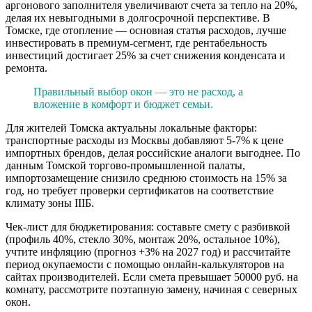
аргонового заполнителя увеличивают счета за тепло на 20%,
делая их невыгодными в долгосрочной перспективе. В
Томске, где отопление — основная статья расходов, лучше
инвестировать в премиум-сегмент, где рентабельность
инвестиций достигает 25% за счет снижения конденсата и
ремонта.
Правильный выбор окон — это не расход, а
вложение в комфорт и бюджет семьи.
Для жителей Томска актуальны локальные факторы:
транспортные расходы из Москвы добавляют 5-7% к цене
импортных брендов, делая российские аналоги выгоднее. По
данным Томской торгово-промышленной палаты,
импортозамещение снизило среднюю стоимость на 15% за
год, но требует проверки сертификатов на соответствие
климату зоны IIIБ.
Чек-лист для бюджетирования: составьте смету с разбивкой
(профиль 40%, стекло 30%, монтаж 20%, остальное 10%),
учтите инфляцию (прогноз +3% на 2027 год) и рассчитайте
период окупаемости с помощью онлайн-калькуляторов на
сайтах производителей. Если смета превышает 50000 руб. на
комнату, рассмотрите поэтапную замену, начиная с северных
окон.