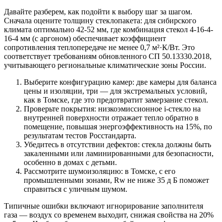
Давайте разберем, как подойти к выбору шаг за шагом.
Сначала оцените толщину стеклопакета: для сибирского
климата оптимально 42-52 мм, где комбинация стекол 4-16-4-
16-4 мм (с аргоном) обеспечивает коэффициент
сопротивления теплопередаче не менее 0,7 м²·К/Вт. Это
соответствует требованиям обновленного СП 50.13330.2018,
учитывающего региональные климатические зоны России.
Выберите конфигурацию камер: две камеры для баланса
цены и изоляции, три — для экстремальных условий,
как в Томске, где это предотвратит замерзание стекол.
Проверьте покрытия: низкоэмиссионное i-стекло на
внутренней поверхности отражает тепло обратно в
помещение, повышая энергоэффективность на 15%, по
результатам тестов Росстандарта.
Убедитесь в отсутствии дефектов: стекла должны быть
закаленными или ламинированными для безопасности,
особенно в домах с детьми.
Рассмотрите шумоизоляцию: в Томске, с его
промышленными зонами, Rw не ниже 35 д Б поможет
справиться с уличным шумом.
Типичные ошибки включают игнорирование заполнителя
газа — воздух со временем выходит, снижая свойства на 20%