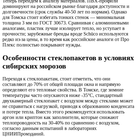
Теперь перейдем к анализу материалов. ПВХ-профили
доминируют на российском рынке благодаря доступности и
долговечности (срок службы 40-50 лет по нормам). Однако
для Томска стоит избегать тонких стенок — минимальная
толщина 3 мм по ГОСТ 30673. Сравнивая с алюминиевыми
аналогами, пластик лучше изолирует тепло, но уступает в
прочности; зарубежные бренды вроде Schüco используются
редко из-за цены, в то время как российские аналоги от Про
Плекс полностью покрывают нужды.
Особенности стеклопакетов в условиях
сибирских морозов
Переходя к стеклопакетам, стоит отметить, что они
составляют до 70% от общей площади окна и напрямую
определяют его тепловые свойства. В Томске, где зимние
температуры часто опускаются ниже -35°C, стандартный
двухкамерный стеклопакет с воздухом между стеклами может
не справиться с нагрузкой, приводя к образованию конденсата
и потере тепла. Вместо этого рекомендуется использовать
аргон или криптон как заполнители, которые снижают
теплопроводность на 30-40% по сравнению с воздухом,
согласно данным испытаний в лабораториях
ЦНИИПромзданий.