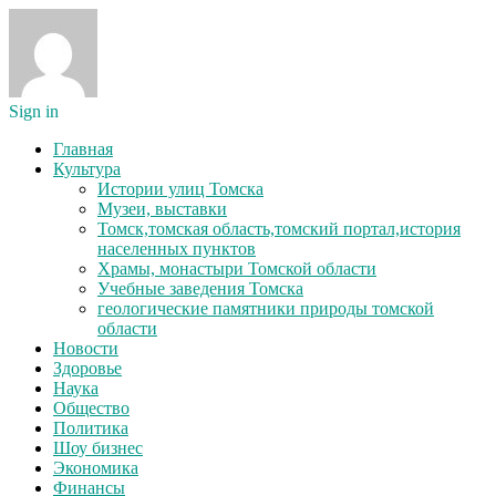
Sign in
Главная
Культура
Истории улиц Томска
Музеи, выставки
Томск,томская область,томский портал,история
населенных пунктов
Храмы, монастыри Томской области
Учебные заведения Томска
геологические памятники природы томской
области
Новости
Здоровье
Наука
Общество
Политика
Шоу бизнес
Экономика
Финансы