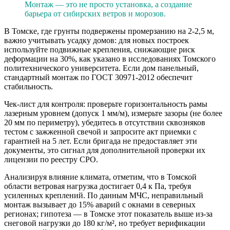
Монтаж — это не просто установка, а создание
барьера от сибирских ветров и морозов.
В Томске, где грунты подвержены промерзанию на 2-2,5 м,
важно учитывать усадку домов: для новых построек
используйте подвижные крепления, снижающие риск
деформации на 30%, как указано в исследованиях Томского
политехнического университета. Если дом панельный,
стандартный монтаж по ГОСТ 30971-2012 обеспечит
стабильность.
Чек-лист для контроля: проверьте горизонтальность рамы
лазерным уровнем (допуск 1 мм/м), измерьте зазоры (не более
20 мм по периметру), убедитесь в отсутствии сквозняков
тестом с зажженной свечой и запросите акт приемки с
гарантией на 5 лет. Если бригада не предоставляет эти
документы, это сигнал для дополнительной проверки их
лицензии по реестру СРО.
Анализируя влияние климата, отметим, что в Томской
области ветровая нагрузка достигает 0,4 к Па, требуя
усиленных креплений. По данным МЧС, неправильный
монтаж вызывает до 15% аварий с окнами в северных
регионах; гипотеза — в Томске этот показатель выше из-за
снеговой нагрузки до 180 кг/м², но требует верификации