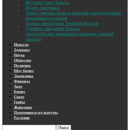
Истории улиц Томска
Музеи, выставки
Томск,томская область,томский портал,история
населенных пунктов
Храмы, монастыри Томской области
Учебные заведения Томска
геологические памятники природы томской
области
Новости
Здоровье
Наука
Общество
Политика
Шоу бизнес
Экономика
Финансы
Авто
Бизнес
Спорт
Грибы
Животные
Памятники и скульптуры
Растения