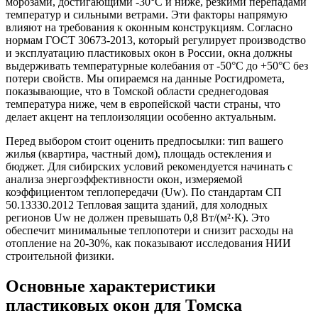
морозами, достигающими -30°C и ниже, резкими перепадами
температур и сильными ветрами. Эти факторы напрямую
влияют на требования к оконным конструкциям. Согласно
нормам ГОСТ 30673-2013, который регулирует производство
и эксплуатацию пластиковых окон в России, окна должны
выдерживать температурные колебания от -50°C до +50°C без
потери свойств. Мы опираемся на данные Росгидромета,
показывающие, что в Томской области среднегодовая
температура ниже, чем в европейской части страны, что
делает акцент на теплоизоляции особенно актуальным.
Перед выбором стоит оценить предпосылки: тип вашего
жилья (квартира, частный дом), площадь остекления и
бюджет. Для сибирских условий рекомендуется начинать с
анализа энергоэффективности окон, измеряемой
коэффициентом теплопередачи (Uw). По стандартам СП
50.13330.2012 Тепловая защита зданий, для холодных
регионов Uw не должен превышать 0,8 Вт/(м²·К). Это
обеспечит минимальные теплопотери и снизит расходы на
отопление на 20-30%, как показывают исследования НИИ
строительной физики.
Основные характеристики
пластиковых окон для Томска