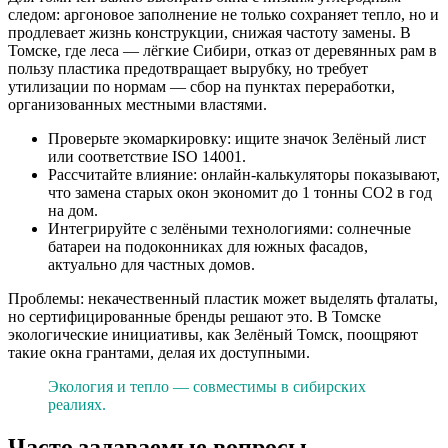
следом: аргоновое заполнение не только сохраняет тепло, но и
продлевает жизнь конструкции, снижая частоту замены. В
Томске, где леса — лёгкие Сибири, отказ от деревянных рам в
пользу пластика предотвращает вырубку, но требует
утилизации по нормам — сбор на пунктах переработки,
организованных местными властями.
Проверьте экомаркировку: ищите значок Зелёный лист
или соответствие ISO 14001.
Рассчитайте влияние: онлайн-калькуляторы показывают,
что замена старых окон экономит до 1 тонны CO2 в год
на дом.
Интегрируйте с зелёными технологиями: солнечные
батареи на подоконниках для южных фасадов,
актуально для частных домов.
Проблемы: некачественный пластик может выделять фталаты,
но сертифицированные бренды решают это. В Томске
экологические инициативы, как Зелёный Томск, поощряют
такие окна грантами, делая их доступными.
Экология и тепло — совместимы в сибирских
реалиях.
Часто задаваемые вопросы