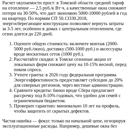
Расчет окупаемости прост: в Томской области средний тариф
на отопление — 2,5 руб./к Вт·ч, а качественные окна снижают
потери на 30-50%, что дает экономию 5000-10000 рублей в год
на квартиру. По нормам СП 50.13330.2018,
энергосберегающие конструкции позволяют вернуть затраты
за 3-5 лет, особенно в домах с центральным отоплением, где
сезон длится до 220 дней.
Оцените общую стоимость: включите монтаж (2000-
5000 руб./окно), доставку (500-1000 руб.) и аксессуары
вроде москитных сеток (1000 руб.).
Рассчитайте скидки: в Томске сезонные акции от
локальных фирм снижают цену на 10-15% весной, перед
пиком спроса.
Учтите гранты: в 2026 году федеральная программа
Энергоэффективность предоставляет субсидии до 20%
для северных регионов, через местные администрации.
Сравните кредиты: банки вроде Сбера предлагают
рассрочку под 8-10% годовых, что удобно для семей с
ограниченным бюджетом.
Проверьте гарантию: минимально 10 лет на профиль,
чтобы защитить от скрытых дефектов.
Частая ошибка — фокус только на начальной цене, игнорируя
эксплуатационные расходы. Например, дешевые окна без