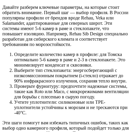
Давайте разберем ключевые параметры, на которые стоит
обратить внимание. Первый шаг — выбор профиля. В России
популярны профили от брендов вроде Rehau, Veka или
Salamander, адаптированные для северных широт. Эти
системы имеют 5-6 камер в раме и стеклопакете, что
повышает изоляцию. Например, Rehau Sib Design специально
разработан для сибирского климата и соответствует
требованиям по морозостойкости.
Определите количество камер в профиле: для Томска
оптимально 5-6 камер в раме и 2-3 в стеклопакете. Это
минимизирует конденсат и сквозняки.
Выберите тип стеклопакета: энергосберегающий с
низкоэмиссионным покрытием (i-стекло) отражает до
90% инфракрасного излучения, сохраняя тепло внутри.
Проверьте фурнитуру: предпочтите надежные системы,
такие как Roto или Maco, с микрорежимами вентиляции
для борьбы с плесенью в сырую погоду.
Учтите уплотнители: силиконовые или TPE-
уплотнители устойчивы к морозам и не трескаются при
-40°C.
Эти шаги помогут вам избежать типичных ошибок, таких как
выбор одно камерного профиля, который подойдет только для