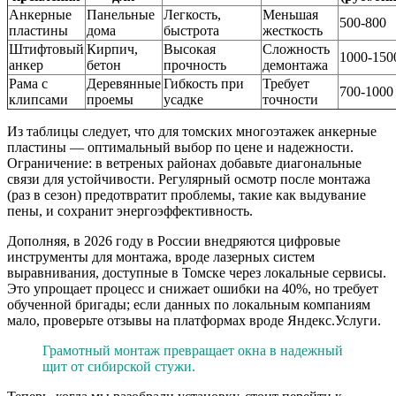
Анкерные
Панельные
Легкость,
Меньшая
500-800
пластины
дома
быстрота
жесткость
Штифтовый
Кирпич,
Высокая
Сложность
1000-150
анкер
бетон
прочность
демонтажа
Рама с
Деревянные
Гибкость при
Требует
700-1000
клипсами
проемы
усадке
точности
Из таблицы следует, что для томских многоэтажек анкерные
пластины — оптимальный выбор по цене и надежности.
Ограничение: в ветреных районах добавьте диагональные
связи для устойчивости. Регулярный осмотр после монтажа
(раз в сезон) предотвратит проблемы, такие как выдувание
пены, и сохранит энергоэффективность.
Дополняя, в 2026 году в России внедряются цифровые
инструменты для монтажа, вроде лазерных систем
выравнивания, доступные в Томске через локальные сервисы.
Это упрощает процесс и снижает ошибки на 40%, но требует
обученной бригады; если данных по локальным компаниям
мало, проверьте отзывы на платформах вроде Яндекс.Услуги.
Грамотный монтаж превращает окна в надежный
щит от сибирской стужи.