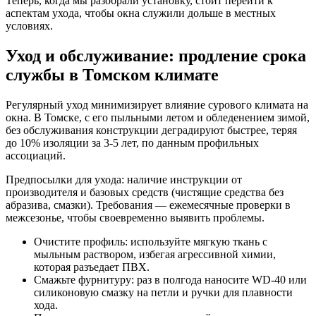
Теперь, когда мы разобрали установку, стоит перейти к
аспектам ухода, чтобы окна служили дольше в местных
условиях.
Уход и обслуживание: продление срока
службы в Томском климате
Регулярный уход минимизирует влияние сурового климата на
окна. В Томске, с его пыльными летом и обледенением зимой,
без обслуживания конструкции деградируют быстрее, теряя
до 10% изоляции за 3-5 лет, по данным профильных
ассоциаций.
Предпосылки для ухода: наличие инструкции от
производителя и базовых средств (чистящие средства без
абразива, смазки). Требования — ежемесячные проверки в
межсезонье, чтобы своевременно выявить проблемы.
Очистите профиль: используйте мягкую ткань с
мыльным раствором, избегая агрессивной химии,
которая разъедает ПВХ.
Смажьте фурнитуру: раз в полгода наносите WD-40 или
силиконовую смазку на петли и ручки для плавности
хода.