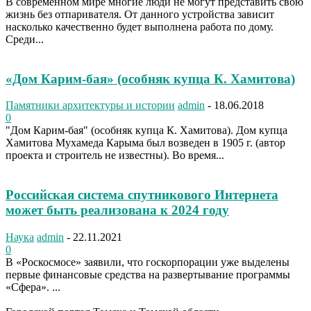
В современном мире многие люди не могут представить свою
жизнь без отпаривателя. От данного устройства зависит
насколько качественно будет выполнена работа по дому.
Среди...
«Дом Карим-бая» (особняк купца К. Хамитова)
Памятники архитектуры и истории
admin
-
18.06.2018
0
"Дом Карим-бая" (особняк купца К. Хамитова). Дом купца
Хамитова Мухамеда Карыма был возведен в 1905 г. (автор
проекта и строитель не известны). Во время...
Российская система спутникового Интернета
может быть реализована к 2024 году
Наука
admin
-
22.11.2021
0
В «Роскосмосе» заявили, что госкорпорации уже выделены
первые финансовые средства на развертывание программы
«Сфера». ...