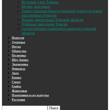
Истории улиц Томска
Музеи, выставки
Томск,томская область,томский портал,история
населенных пунктов
Храмы, монастыри Томской области
Учебные заведения Томска
геологические памятники природы томской
области
Новости
Здоровье
Наука
Общество
Политика
Шоу бизнес
Экономика
Финансы
Авто
Бизнес
Спорт
Грибы
Животные
Памятники и скульптуры
Растения