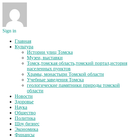
Sign in
Главная
Культура
Истории улиц Томска
Музеи, выставки
Томск,томская область,томский портал,история
населенных пунктов
Храмы, монастыри Томской области
Учебные заведения Томска
геологические памятники природы томской
области
Новости
Здоровье
Наука
Общество
Политика
Шоу бизнес
Экономика
Финансы