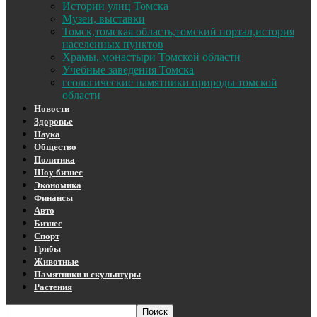
Истории улиц Томска
Музеи, выставки
Томск,томская область,томский портал,история
населенных пунктов
Храмы, монастыри Томской области
Учебные заведения Томска
геологические памятники природы томской
области
Новости
Здоровье
Наука
Общество
Политика
Шоу бизнес
Экономика
Финансы
Авто
Бизнес
Спорт
Грибы
Животные
Памятники и скульптуры
Растения