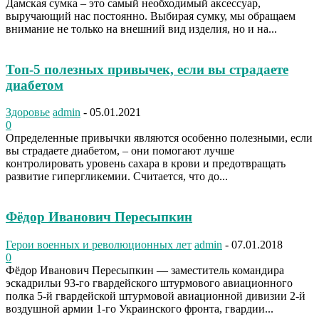
Дамская сумка – это самый необходимый аксессуар,
выручающий нас постоянно. Выбирая сумку, мы обращаем
внимание не только на внешний вид изделия, но и на...
Топ-5 полезных привычек, если вы страдаете
диабетом
Здоровье
admin
-
05.01.2021
0
Определенные привычки являются особенно полезными, если
вы страдаете диабетом, – они помогают лучше
контролировать уровень сахара в крови и предотвращать
развитие гипергликемии. Считается, что до...
Фёдор Иванович Пересыпкин
Герои военных и революционных лет
admin
-
07.01.2018
0
Фёдор Иванович Пересыпкин — заместитель командира
эскадрильи 93-го гвардейского штурмового авиационного
полка 5-й гвардейской штурмовой авиационной дивизии 2-й
воздушной армии 1-го Украинского фронта, гвардии...