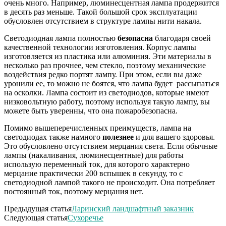
очень много. Например, люминесцентная лампа продержится
в десять раз меньше. Такой большой срок эксплуатации
обусловлен отсутствием в структуре лампы нити накала.
Светодиодная лампа полностью
безопасна
благодаря своей
качественной технологии изготовления. Корпус лампы
изготовляется из пластика или алюминия. Эти материалы в
несколько раз прочнее, чем стекло, поэтому механические
воздействия редко портят лампу. При этом, если вы даже
уронили ее, то можно не боятся, что лампа будет
рассыпаться
на осколки. Лампа состоит из светодиодов, которые имеют
низковольтную работу, поэтому используя такую лампу, вы
можете быть уверенны, что она пожаробезопасна.
Помимо вышеперечисленных преимуществ, лампа на
светодиодах также намного
полезнее
и для вашего здоровья.
Это обусловлено отсутствием мерцания света. Если обычные
лампы (накаливания, люминесцентные) для работы
использую переменный ток, для которого характерно
мерцание практически 200 вспышек в секунду, то с
светодиодной лампой такого не происходит. Она потребляет
постоянный ток, поэтому мерцания нет.
Предыдущая статья
Ларинский ландшафтный заказник
Следующая статья
Сухоречье