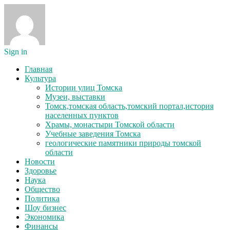
Sign in
Главная
Культура
Истории улиц Томска
Музеи, выставки
Томск,томская область,томский портал,история
населенных пунктов
Храмы, монастыри Томской области
Учебные заведения Томска
геологические памятники природы томской
области
Новости
Здоровье
Наука
Общество
Политика
Шоу бизнес
Экономика
Финансы