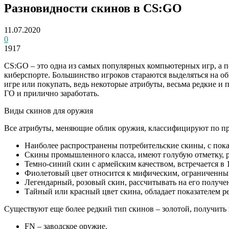
Разновидности скинов в CS:GO
11.07.2020
0
1917
CS:GO – это одна из самых популярных компьютерных игр, а п
киберспорте. Большинство игроков стараются выделяться на 
игре или покупать, ведь некоторые атрибуты, весьма редкие и
ГО и прилично заработать.
Виды скинов для оружия
Все атрибуты, меняющие облик оружия, классифицируют по про
Наиболее распространены потребительские скины, с показ
Скины промышленного класса, имеют голубую отметку, 
Темно-синий скин с армейским качеством, встречается в 
Фиолетовый цвет относится к мифическим, ограниченным
Легендарный, розовый скин, рассчитывать на его получе
Тайный или красный цвет скина, обладает показателем ре
Существуют еще более редкий тип скинов – золотой, получит
FN – заводское оружие.