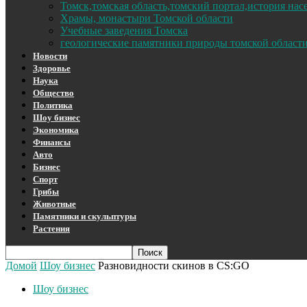
Томск,томская область,томский портал,история на
Храмы, монастыри Томской области
Учебные заведения Томска
геологические памятники природы томской област
Новости
Здоровье
Наука
Общество
Политика
Шоу бизнес
Экономика
Финансы
Авто
Бизнес
Спорт
Грибы
Животные
Памятники и скульптуры
Растения
Домой
Шоу бизнес
Разновидности скинов в CS:GO
Шоу бизнес