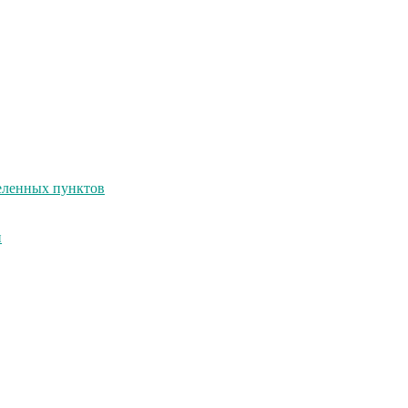
селенных пунктов
и