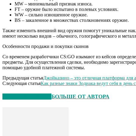
MW – минимальный признак износа.
FT – оружие было испытано в полевых условиях.
WW – сильно изношенное оружие.
BS – закаленное в множествах столкновениях оружие.
Также изменить внешний вид оружия помогут уникальные накл
имеют несколько видов – обычного, голографического и металл
Особенности продажи и покупки скинов
Со временем разработчики CS:GO изымают из кейсов определен
предметы. Для осуществления сделки, необходимо зарегистриро
помощью удобной платежной системы.
Предыдущая статья
Джойказино – это отличная платформа для 
Следующая статья
Как разные знаки Зодиака ведут себя в день 
СХОЖИЕ СТАТЬИ
БОЛЬШЕ ОТ АВТОРА