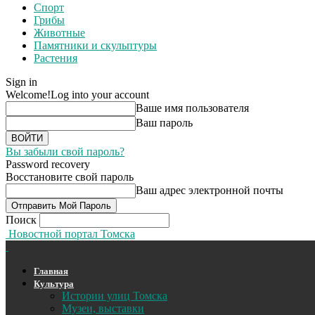
Спорт
Грибы
Животные
Памятники и скульптуры
Растения
Sign in
Welcome!
Log into your account
Ваше имя пользователя
Ваш пароль
Вы забыли свой пароль?
Password recovery
Восстановите свой пароль
Ваш адрес электронной почты
Поиск
Новостной портал Томска
Главная
Культура
Истории улиц Томска
Музеи, выставки