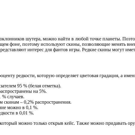
оклонников шутера, можно найти в любой точке планеты. Поэто
общем фоне, поэтому используют скины, позволяющие менять вн
 представляют интерес для фантов игры. Редкие скины могут име
центу редкости, которую определяет цветовая градация, а имен
ателем 95 % (белая отметка).
распространены на 5%.
1 % случаев.
 скинам – 0,2% распространения.
ние можно в 0,1 %.
дкости в 0,01 %.
ь который можно только открыв кейс. Также можно придавать о