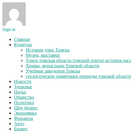
Sign in
Главная
Культура
Истории улиц Томска
Музеи, выставки
Томск,томская область,томский портал,история на
Храмы, монастыри Томской области
Учебные заведения Томска
геологические памятники природы томской област
Новости
Здоровье
Наука
Общество
Политика
Шоу бизнес
Экономика
Финансы
Авто
Бизнес