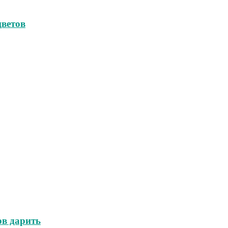
цветов
ов дарить