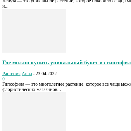
Лечуза — это уникальное растение, которое покорило сердца 
и...
Где можно купить уникальный букет из гипсофи
Растения
Anna
-
23.04.2022
0
Гипсофила — это многолетнее растение, которое все чаще мож
флористических магазинов...