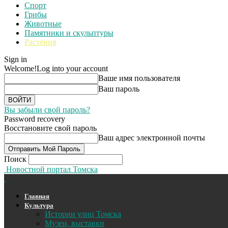
Спорт
Грибы
Животные
Памятники и скульптуры
Растения
Sign in
Welcome!
Log into your account
Ваше имя пользователя
Ваш пароль
Вы забыли свой пароль?
Password recovery
Восстановите свой пароль
Ваш адрес электронной почты
Поиск
Новостной портал Томска
Главная
Культура
Истории улиц Томска
Музеи, выставки