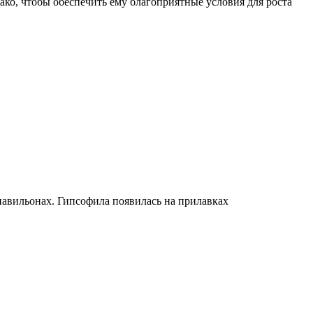
ако, чтобы обеспечить ему благоприятные условия для роста
павильонах. Гипсофила появилась на прилавках