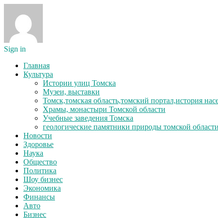
Sign in
Главная
Культура
Истории улиц Томска
Музеи, выставки
Томск,томская область,томский портал,история на
Храмы, монастыри Томской области
Учебные заведения Томска
геологические памятники природы томской област
Новости
Здоровье
Наука
Общество
Политика
Шоу бизнес
Экономика
Финансы
Авто
Бизнес