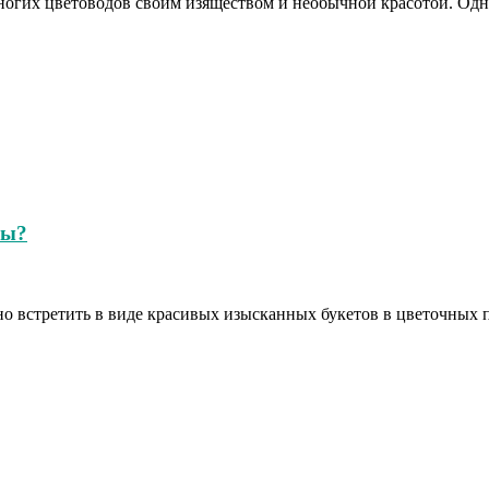
многих цветоводов своим изяществом и необычной красотой. Одн
лы?
но встретить в виде красивых изысканных букетов в цветочных 