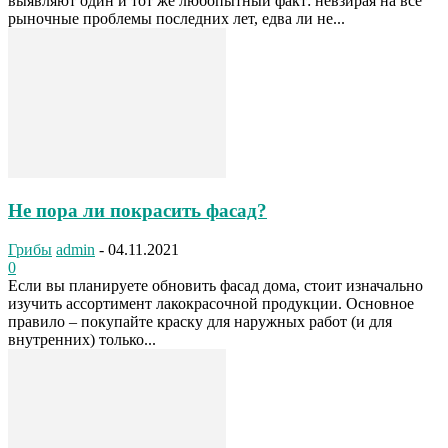
выявляют один и тот же любопытный факт: невзирая на все
рыночные проблемы последних лет, едва ли не...
Не пора ли покрасить фасад?
Грибы
admin
-
04.11.2021
0
Если вы планируете обновить фасад дома, стоит изначально
изучить ассортимент лакокрасочной продукции. Основное
правило – покупайте краску для наружных работ (и для
внутренних) только...