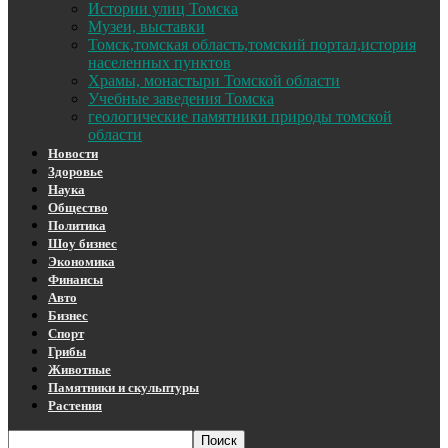
Истории улиц Томска
Музеи, выставки
Томск,томская область,томский портал,история
населенных пунктов
Храмы, монастыри Томской области
Учебные заведения Томска
геологические памятники природы томской
области
Новости
Здоровье
Наука
Общество
Политика
Шоу бизнес
Экономика
Финансы
Авто
Бизнес
Спорт
Грибы
Животные
Памятники и скульптуры
Растения