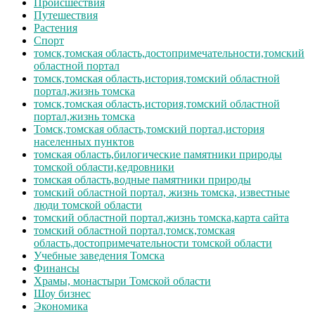
Происшествия
Путешествия
Растения
Спорт
томск,томская область,достопримечательности,томский
областной портал
томск,томская область,история,томский областной
портал,жизнь томска
томск,томская область,история,томский областной
портал,жизнь томска
Томск,томская область,томский портал,история
населенных пунктов
томская область,билогические памятники природы
томской области,кедровники
томская область,водные памятники природы
томский областной портал, жизнь томска, известные
люди томской области
томский областной портал,жизнь томска,карта сайта
томский областной портал,томск,томская
область,достопримечательности томской области
Учебные заведения Томска
Финансы
Храмы, монастыри Томской области
Шоу бизнес
Экономика