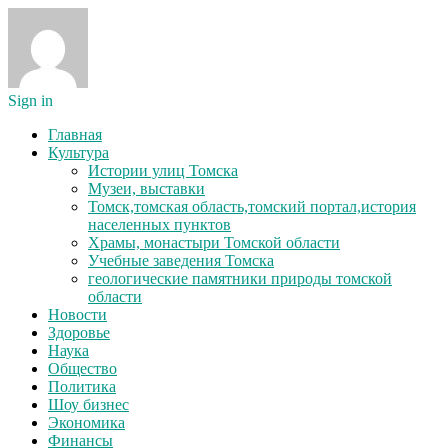
Sign in
Главная
Культура
Истории улиц Томска
Музеи, выставки
Томск,томская область,томский портал,история
населенных пунктов
Храмы, монастыри Томской области
Учебные заведения Томска
геологические памятники природы томской
области
Новости
Здоровье
Наука
Общество
Политика
Шоу бизнес
Экономика
Финансы