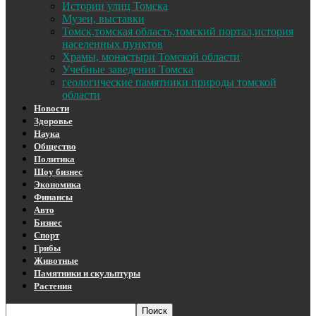
Истории улиц Томска
Музеи, выставки
Томск,томская область,томский портал,история
населенных пунктов
Храмы, монастыри Томской области
Учебные заведения Томска
геологические памятники природы томской
области
Новости
Здоровье
Наука
Общество
Политика
Шоу бизнес
Экономика
Финансы
Авто
Бизнес
Спорт
Грибы
Животные
Памятники и скульптуры
Растения