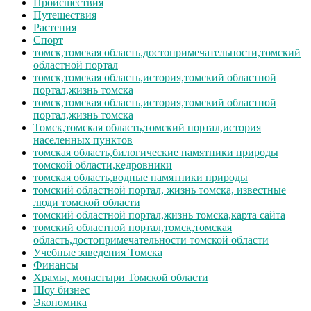
Происшествия
Путешествия
Растения
Спорт
томск,томская область,достопримечательности,томский
областной портал
томск,томская область,история,томский областной
портал,жизнь томска
томск,томская область,история,томский областной
портал,жизнь томска
Томск,томская область,томский портал,история
населенных пунктов
томская область,билогические памятники природы
томской области,кедровники
томская область,водные памятники природы
томский областной портал, жизнь томска, известные
люди томской области
томский областной портал,жизнь томска,карта сайта
томский областной портал,томск,томская
область,достопримечательности томской области
Учебные заведения Томска
Финансы
Храмы, монастыри Томской области
Шоу бизнес
Экономика