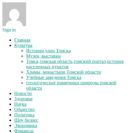
Sign in
Главная
Культура
Истории улиц Томска
Музеи, выставки
Томск,томская область,томский портал,история
населенных пунктов
Храмы, монастыри Томской области
Учебные заведения Томска
геологические памятники природы томской
области
Новости
Здоровье
Наука
Общество
Политика
Шоу бизнес
Экономика
Финансы