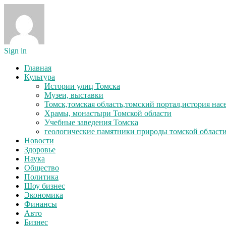
Sign in
Главная
Культура
Истории улиц Томска
Музеи, выставки
Томск,томская область,томский портал,история на
Храмы, монастыри Томской области
Учебные заведения Томска
геологические памятники природы томской област
Новости
Здоровье
Наука
Общество
Политика
Шоу бизнес
Экономика
Финансы
Авто
Бизнес