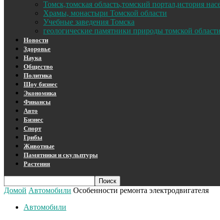
Томск,томская область,томский портал,история на
Храмы, монастыри Томской области
Учебные заведения Томска
геологические памятники природы томской област
Новости
Здоровье
Наука
Общество
Политика
Шоу бизнес
Экономика
Финансы
Авто
Бизнес
Спорт
Грибы
Животные
Памятники и скульптуры
Растения
Домой
Автомобили
Особенности ремонта электродвигателя
Автомобили