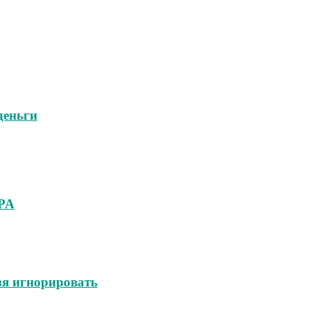
деньги
RPA
зя игнорировать