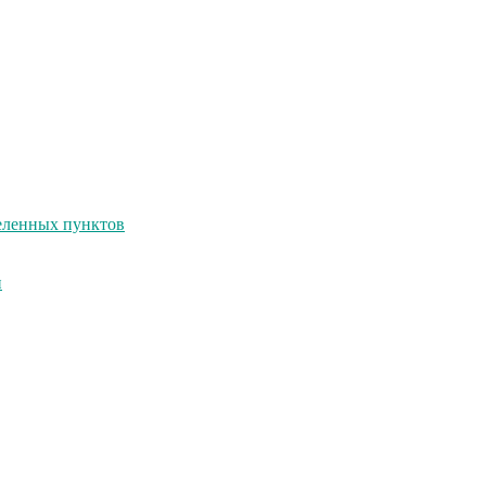
селенных пунктов
и