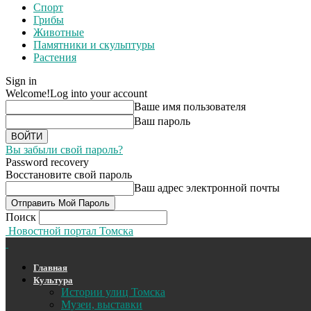
Спорт
Грибы
Животные
Памятники и скульптуры
Растения
Sign in
Welcome!
Log into your account
Ваше имя пользователя
Ваш пароль
Вы забыли свой пароль?
Password recovery
Восстановите свой пароль
Ваш адрес электронной почты
Поиск
Новостной портал Томска
Главная
Культура
Истории улиц Томска
Музеи, выставки