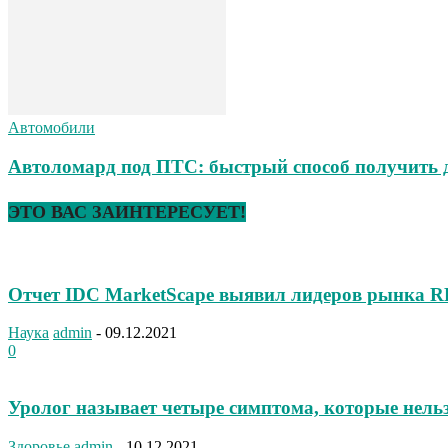
Автомобили
Автоломард под ПТС: быстрый способ получить 
ЭТО ВАС ЗАИНТЕРЕСУЕТ!
Отчет IDC MarketScape выявил лидеров рынка 
Наука
admin
-
09.12.2021
0
Уролог называет четыре симптома, которые нель
Здоровье
admin
-
10.12.2021