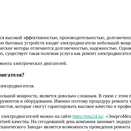
я высокой эффективностью, производительностью, долговечнос
ию бытовых устройств входят электродвигатели небольшой мощн
ческие моторы отличаются долговечностью, надежностью. Однак
, существует такая полезная услуга как ремонт электродвигател
монта электрических двигателей.
вигателя?
лектродвигателя.
ебольшой мощности, является довольно сложным. В связи с этим 
трументов и оборудования. Именно поэтому процедуру ремонта э
истов, которые смогут гарантировать высокое качество и проф
т электродвигателей можно на сайте
https://emz24.ru/
. «ЭнергоМех
антией качества. На сегодняшний день компания занимает лидир
анического Завода» является возможность проведения ремонта 