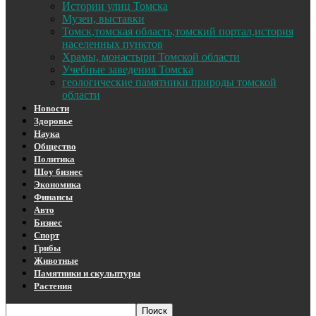
Истории улиц Томска
Музеи, выставки
Томск,томская область,томский портал,история
населенных пунктов
Храмы, монастыри Томской области
Учебные заведения Томска
геологические памятники природы томской
области
Новости
Здоровье
Наука
Общество
Политика
Шоу бизнес
Экономика
Финансы
Авто
Бизнес
Спорт
Грибы
Животные
Памятники и скульптуры
Растения