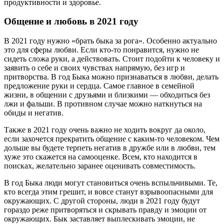
продуктивности и здоровье.
Общение и любовь в 2021 году
В 2021 году нужно «брать быка за рога». Особенно актуально
это для сферы любви. Если кто-то понравится, нужно не
сидеть сложа руки, а действовать. Стоит подойти к человеку и
заявить о себе и своих чувствах напрямую, без игр и
притворства. В год Быка можно признаваться в любви, делать
предложение руки и сердца. Самое главное в семейной
жизни, в общении с друзьями и близкими — обходиться без
лжи и фальши. В противном случае можно наткнуться на
обиды и негатив.
Также в 2021 году очень важно не ходить вокруг да около,
если захочется прекратить общение с каким-то человеком. Чем
дольше вы будете терпеть негатив в дружбе или в любви, тем
хуже это скажется на самооценке. Всем, кто находится в
поисках, желательно заранее оценивать совместимость.
В год Быка люди могут становиться очень вспыльчивыми. Те,
кто всегда этим грешит, и вовсе станут взрывоопасными для
окружающих. С другой стороны, люди в 2021 году будут
гораздо реже притворяться и скрывать правду и эмоции от
окружающих. Бык заставляет выплескивать эмоции, не