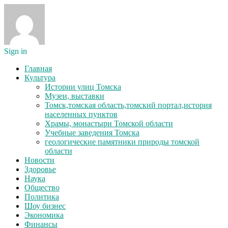
Sign in
Главная
Культура
Истории улиц Томска
Музеи, выставки
Томск,томская область,томский портал,история
населенных пунктов
Храмы, монастыри Томской области
Учебные заведения Томска
геологические памятники природы томской
области
Новости
Здоровье
Наука
Общество
Политика
Шоу бизнес
Экономика
Финансы