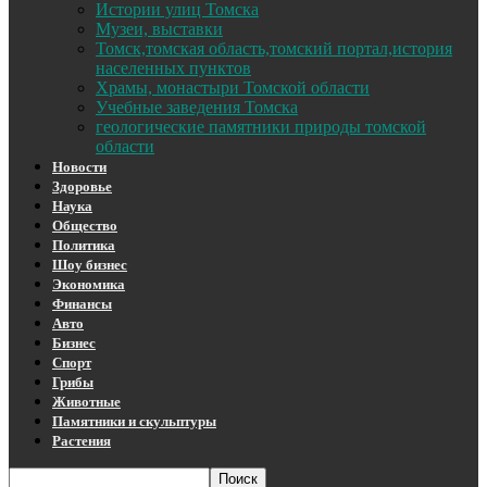
Истории улиц Томска
Музеи, выставки
Томск,томская область,томский портал,история
населенных пунктов
Храмы, монастыри Томской области
Учебные заведения Томска
геологические памятники природы томской
области
Новости
Здоровье
Наука
Общество
Политика
Шоу бизнес
Экономика
Финансы
Авто
Бизнес
Спорт
Грибы
Животные
Памятники и скульптуры
Растения