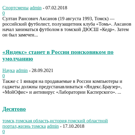
Спортсмены
admin
-
07.02.2018
0
Султан Раисович Аксанов (19 августа 1993, Томск) —
российский футболист, полузащитник клуба «Томь». Аксанов
начал заниматься футболом в томской ДЮСШ «Кедр». Затем
он был замечен...
«Яндекс» станет в России поисковиком по
умолчанию
Наука
admin
-
28.09.2021
0
Также с 1 января на продаваемые в России компьютеры и
гаджеты должны предустанавливаться «Яндекс.Браузер»,
«МойОфис» и антивирус «Лаборатории Касперского». ...
Десятово
томск,томская область,история,томский областной
портал,жизнь томска
admin
-
17.10.2018
0