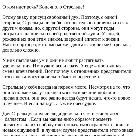
О ком идет речь? Конечно, о Стрельце!
Этому знаку присущ свободный дух. Поэтому, с одной
стороны, Стрельцы не любят основательно привязываться к
другим людям, но, с другой стороны, они могут годы
потратить на поиски своей родственной души. У людей,
рожденных под этим знаком, зверский аппетит к жизни.
Найти партнера, который может двигаться в ритме Стрельца,
довольно сложно.
У них пытливый ум и они не любят растягивать
удовольствия. Им нужно все и сразу. А еще – постоянная
смена впечатлений. Вот почему в отношениях представители
этого знака могут довольно быстро перегореть.
Стрельцы у себя всегда на первом месте. Несмотря на то, что
они в порыве могут поклясться вам в вечной любви и
преданности, они все равно всегда будут искать что-то новое
и лучшее. И если найдут… уж не обессудьте.
Для Стрельцов другие люди довольно часто становятся
«балластом». Если вы каким-либо образом посмеете
посягнуть на их свободу или попытаться ограничить поиски
новых ощущений, в лучшем случае представители этого знака
воспримут ваши действия как величайшее оскорбление. В