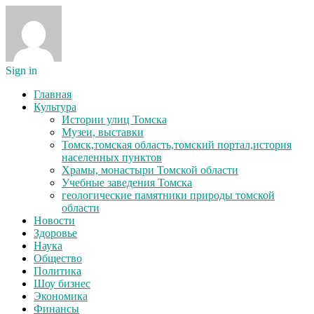
Sign in
Главная
Культура
Истории улиц Томска
Музеи, выставки
Томск,томская область,томский портал,история
населенных пунктов
Храмы, монастыри Томской области
Учебные заведения Томска
геологические памятники природы томской
области
Новости
Здоровье
Наука
Общество
Политика
Шоу бизнес
Экономика
Финансы