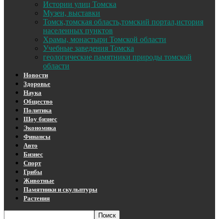
Истории улиц Томска
Музеи, выставки
Томск,томская область,томский портал,история
населенных пунктов
Храмы, монастыри Томской области
Учебные заведения Томска
геологические памятники природы томской
области
Новости
Здоровье
Наука
Общество
Политика
Шоу бизнес
Экономика
Финансы
Авто
Бизнес
Спорт
Грибы
Животные
Памятники и скульптуры
Растения