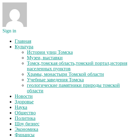
Sign in
Главная
Культура
Истории улиц Томска
Музеи, выставки
Томск,томская область,томский портал,история
населенных пунктов
Храмы, монастыри Томской области
Учебные заведения Томска
геологические памятники природы томской
области
Новости
Здоровье
Наука
Общество
Политика
Шоу бизнес
Экономика
Финансы