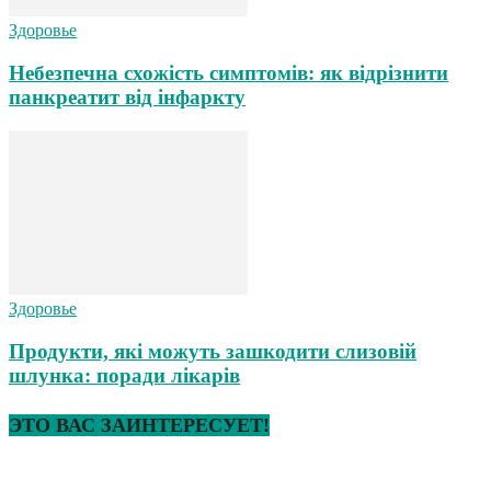
Здоровье
Небезпечна схожість симптомів: як відрізнити
панкреатит від інфаркту
Здоровье
Продукти, які можуть зашкодити слизовій
шлунка: поради лікарів
ЭТО ВАС ЗАИНТЕРЕСУЕТ!