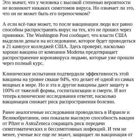
Это значит, что у человека с высокой степенью вероятности
не возникнет никаких симптомов вируса. Но означает ли это,
что он не может быть его переносчиком?
А если всё-таки может, то после вакцинации люди все равно
способны распространять вирус на тех, кто не прошел через
прививки. The Washington Post сообщает, что власти США
выделили деньги на исследование, которое будет проводиться
в 21 кампусе колледжей США. Здесь проверят, насколько
хорошо вакцина от компании Moderna предотвращает
распространение коронавируса людьми, которые уже прошли
через полный курс.
Клинические испытания подтвердили эффективность этой
вакцины на уровне свыше 94%, что делает её одной из самых
мощных в мире. Но и эта и другие вакцины дают защиту в
100% от тяжелой формы, госпитализации и смерти. И вот
теперь клинические исследования ответят, насколько
вакцинация снижает риск распространения болезни.
Ранее аналогичные исследования проводились в Израиле и
Великобритании, они показали высокую способность вакцин
от Pfizer и AstraZeneca сокращать риск передачи
симптоматических и бессимптомных инфекций. И тем не
менее, ученые все еще не знают, защищает ли вакцинация от