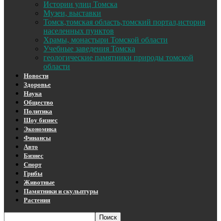
Истории улиц Томска
Музеи, выставки
Томск,томская область,томский портал,история
населенных пунктов
Храмы, монастыри Томской области
Учебные заведения Томска
геологические памятники природы томской
области
Новости
Здоровье
Наука
Общество
Политика
Шоу бизнес
Экономика
Финансы
Авто
Бизнес
Спорт
Грибы
Животные
Памятники и скульптуры
Растения