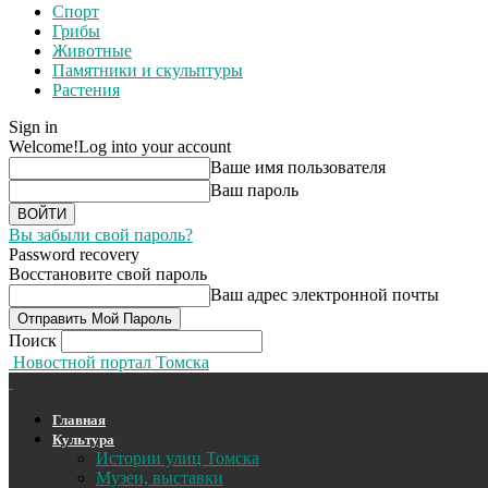
Спорт
Грибы
Животные
Памятники и скульптуры
Растения
Sign in
Welcome!
Log into your account
Ваше имя пользователя
Ваш пароль
Вы забыли свой пароль?
Password recovery
Восстановите свой пароль
Ваш адрес электронной почты
Поиск
Новостной портал Томска
Главная
Культура
Истории улиц Томска
Музеи, выставки