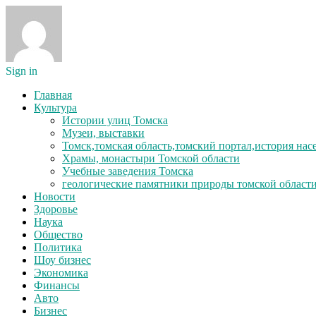
Sign in
Главная
Культура
Истории улиц Томска
Музеи, выставки
Томск,томская область,томский портал,история на
Храмы, монастыри Томской области
Учебные заведения Томска
геологические памятники природы томской област
Новости
Здоровье
Наука
Общество
Политика
Шоу бизнес
Экономика
Финансы
Авто
Бизнес