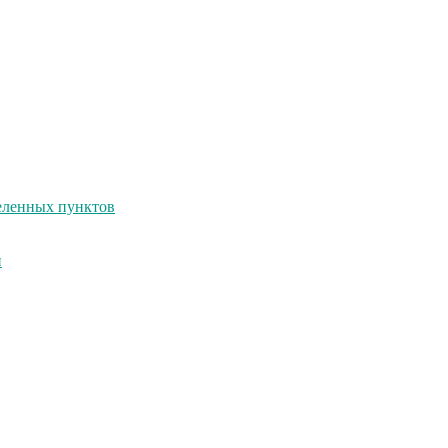
селенных пунктов
и