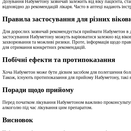
Дозування Набуметону зазвичай залежить від віку пацієнта, ст
відповідно до рекомендацій лікаря. Часто в аптеці надають ін
Правила застосування для різних віков
Для дорослих зазвичай рекомендується приймати Набуметон в до
застосування Набуметону можуть варіюватися залежно від віков
захворювання та можливі ризики. Проте, інформація щодо прав
для отримання конкретних рекомендацій.
Побічні ефекти та протипоказання
Хоча Набуметон може бути дієвим засобом для полегшення болю т
Також, існують протипоказання для прийому Набуметону, такі 
Поради щодо прийому
Перед початком лікування Набуметоном важливо проконсультув
алкоголю під час лікування цим препаратом.
Висновок