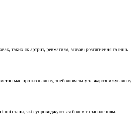
х, таких як артрит, ревматизм, м'язові розтягнення та інші.
уметон має протизапальну, знеболювальну та жарознижувальну
а інші стани, які супроводжуються болем та запаленням.