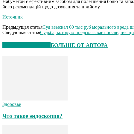
Набуметон є ефективним засобом для полегшення болю та запал
його рекомендацій щодо дозування та прийому.
Источник
Предыдущая статья
Суд взыскал 60 тыс руб морального вреда ш
Следующая статья
Судьба, которую предсказывает последняя ц
СХОЖИЕ СТАТЬИ
БОЛЬШЕ ОТ АВТОРА
Здоровье
Что такое эндоскопия?