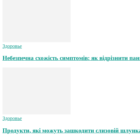
Здоровье
Небезпечна схожість симптомів: як відрізнити пан
Здоровье
Продукти, які можуть зашкодити слизовій шлунка