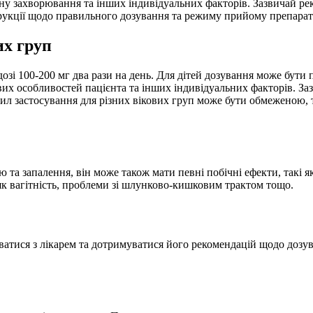
ану захворювання та інших індивідуальних факторів. Зазвичай ре
струкції щодо правильного дозування та режиму прийому препарат
их груп
зі 100-200 мг два рази на день. Для дітей дозування може бути 
их особливостей пацієнта та інших індивідуальних факторів. Заз
ил застосування для різних вікових груп може бути обмеженою,
а запалення, він може також мати певні побічні ефекти, такі як
як вагітність, проблеми зі шлунково-кишковим трактом тощо.
атися з лікарем та дотримуватися його рекомендацій щодо доз