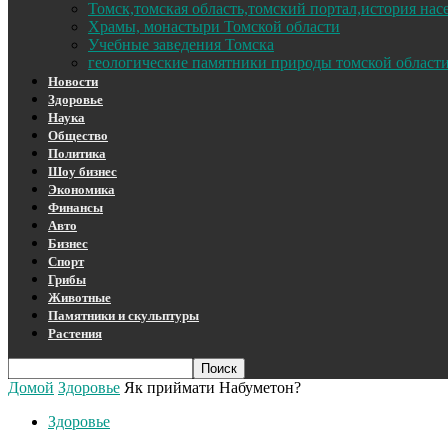
Томск,томская область,томский портал,история на
Храмы, монастыри Томской области
Учебные заведения Томска
геологические памятники природы томской област
Новости
Здоровье
Наука
Общество
Политика
Шоу бизнес
Экономика
Финансы
Авто
Бизнес
Спорт
Грибы
Животные
Памятники и скульптуры
Растения
Домой
Здоровье
Як приймати Набуметон?
Здоровье