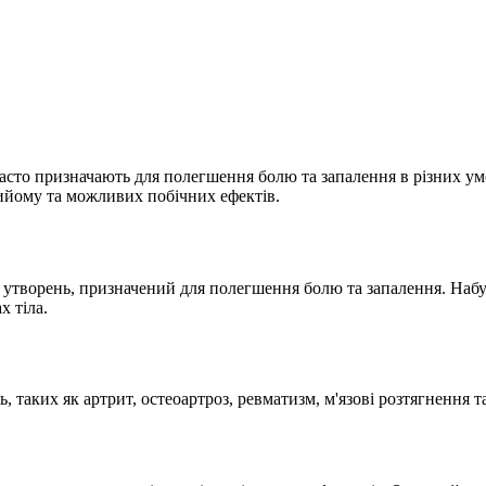
то призначають для полегшення болю та запалення в різних умова
ийому та можливих побічних ефектів.
утворень, призначений для полегшення болю та запалення. Наб
х тіла.
 таких як артрит, остеоартроз, ревматизм, м'язові розтягнення т