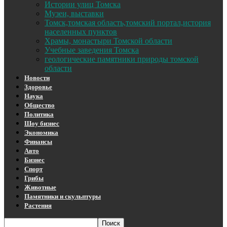
Истории улиц Томска
Музеи, выставки
Томск,томская область,томский портал,история
населенных пунктов
Храмы, монастыри Томской области
Учебные заведения Томска
геологические памятники природы томской
области
Новости
Здоровье
Наука
Общество
Политика
Шоу бизнес
Экономика
Финансы
Авто
Бизнес
Спорт
Грибы
Животные
Памятники и скульптуры
Растения