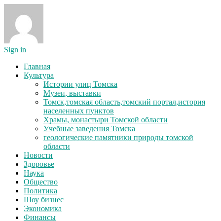
Sign in
Главная
Культура
Истории улиц Томска
Музеи, выставки
Томск,томская область,томский портал,история
населенных пунктов
Храмы, монастыри Томской области
Учебные заведения Томска
геологические памятники природы томской
области
Новости
Здоровье
Наука
Общество
Политика
Шоу бизнес
Экономика
Финансы