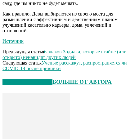
саду, где им никто не будет мешать.
Как правило, Девы выбираются из своего места для
размышлений с эффективным и действенным планом
улучшений касательно карьеры, дома, увлечений и
отношений.
Источник
Предыдущая статья
6 знаков Зодиака, которые втайне (или
открыто) ненавидят других людей
Следующая статья
Ученые расскажут, распространяется ли
COVID-19 после прививки
СХОЖИЕ СТАТЬИ
БОЛЬШЕ ОТ АВТОРА