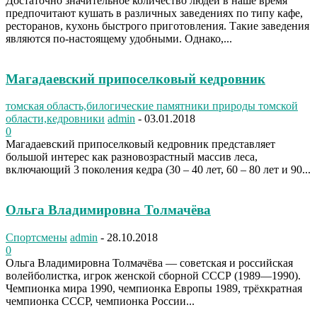
Достаточно значительное количество людей в наше время
предпочитают кушать в различных заведениях по типу кафе,
ресторанов, кухонь быстрого приготовления. Такие заведения
являются по-настоящему удобными. Однако,...
Магадаевский припоселковый кедровник
томская область,билогические памятники природы томской
области,кедровники
admin
-
03.01.2018
0
Магадаевский припоселковый кедровник представляет
большой интерес как разновозрастный массив леса,
включающий 3 поколения кедра (30 – 40 лет, 60 – 80 лет и 90...
Ольга Владимировна Толмачёва
Спортсмены
admin
-
28.10.2018
0
Ольга Владимировна Толмачёва — советская и российская
волейболистка, игрок женской сборной СССР (1989—1990).
Чемпионка мира 1990, чемпионка Европы 1989, трёхкратная
чемпионка СССР, чемпионка России...