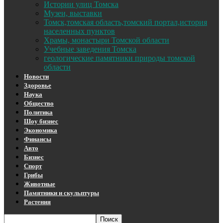
Истории улиц Томска
Музеи, выставки
Томск,томская область,томский портал,история
населенных пунктов
Храмы, монастыри Томской области
Учебные заведения Томска
геологические памятники природы томской
области
Новости
Здоровье
Наука
Общество
Политика
Шоу бизнес
Экономика
Финансы
Авто
Бизнес
Спорт
Грибы
Животные
Памятники и скульптуры
Растения