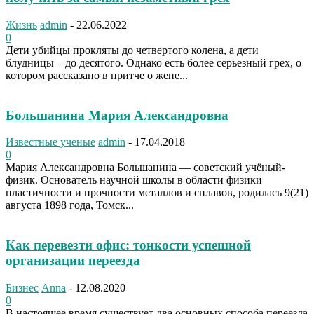
Жизнь
admin
-
22.06.2022
0
Дети убийцы прокляты до четвертого колена, а дети
блудницы – до десятого. Однако есть более серьезный грех, о
котором рассказано в притче о жене...
Большанина Мария Александровна
Известные ученые
admin
-
17.04.2018
0
Мария Александровна Большанина — советский учёный-
физик. Основатель научной школы в области физики
пластичности и прочности металлов и сплавов, родилась 9(21)
августа 1898 года, Томск...
Как перевезти офис: тонкости успешной
организации переезда
Бизнес
Anna
-
12.08.2020
0
В настоящее время существует два основных способа переезда