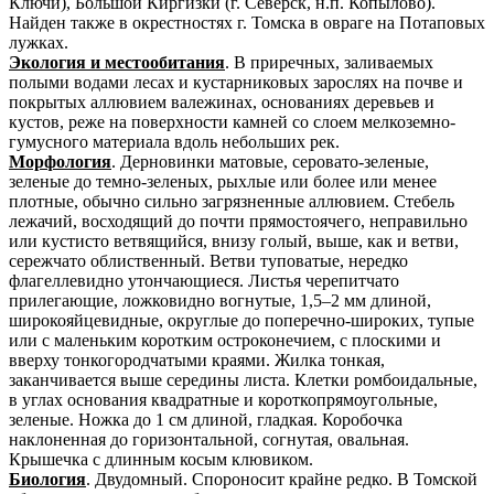
Ключи), Большой Киргизки (г. Северск, н.п. Копылово).
Найден также в окрестностях г. Томска в овраге на Потаповых
лужках.
Экология и местообитания
. В приречных, заливаемых
полыми водами лесах и кустарниковых зарослях на почве и
покрытых аллювием валежинах, основаниях деревьев и
кустов, реже на поверхности камней со слоем мелкоземно-
гумусного материала вдоль небольших рек.
Морфология
. Дерновинки матовые, серовато-зеленые,
зеленые до темно-зеленых, рыхлые или более или менее
плотные, обычно сильно загрязненные аллювием. Стебель
лежачий, восходящий до почти прямостоячего, неправильно
или кустисто ветвящийся, внизу голый, выше, как и ветви,
сережчато облиственный. Ветви туповатые, нередко
флагеллевидно утончающиеся. Листья черепитчато
прилегающие, ложковидно вогнутые, 1,5–2 мм длиной,
широкояйцевидные, округлые до поперечно-широких, тупые
или с маленьким коротким остроконечием, с плоскими и
вверху тонкогородчатыми краями. Жилка тонкая,
заканчивается выше середины листа. Клетки ромбоидальные,
в углах основания квадратные и короткопрямоугольные,
зеленые. Ножка до 1 см длиной, гладкая. Коробочка
наклоненная до горизонтальной, согнутая, овальная.
Крышечка с длинным косым клювиком.
Биология
. Двудомный. Спороносит крайне редко. В Томской