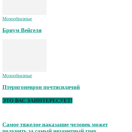
Мохообразные
Бриум Вейгеля
Мохообразные
Птеригоневрон почтисидячий
ЭТО ВАС ЗАИНТЕРЕСУЕТ!
Самое тяжелое наказание человек может
получить за самый незаметный грех