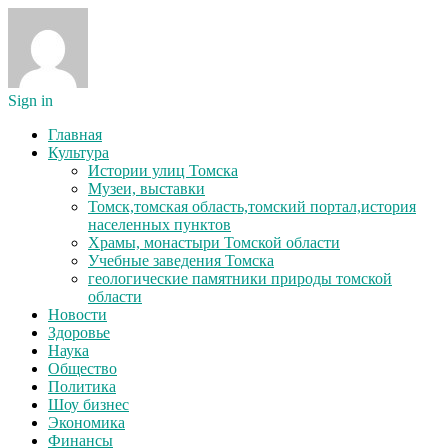
Sign in
Главная
Культура
Истории улиц Томска
Музеи, выставки
Томск,томская область,томский портал,история
населенных пунктов
Храмы, монастыри Томской области
Учебные заведения Томска
геологические памятники природы томской
области
Новости
Здоровье
Наука
Общество
Политика
Шоу бизнес
Экономика
Финансы