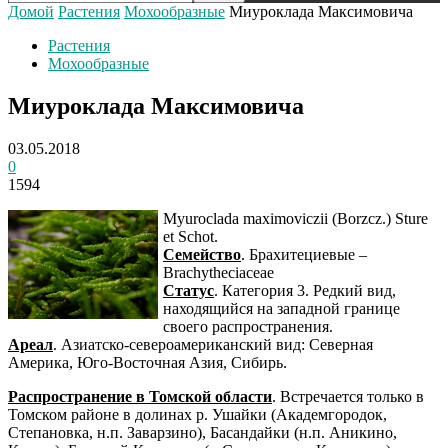
Домой
Растения
Мохообразные
Миуроклада Максимовича
Растения
Мохообразные
Миуроклада Максимовича
03.05.2018
0
1594
Myuroclada maximoviczii (Borzcz.) Sture
et Schot.
Семейство
. Брахитециевые –
Brachytheciaceae
Статус
. Категория 3. Редкий вид,
находящийся на западной границе
своего распространения.
Ареал
. Азиатско-североамериканский вид: Северная
Америка, Юго-Восточная Азия, Сибирь.
Распространение в Томской области
. Встречается только в
Томском районе в долинах р. Ушайки (Академгородок,
Степановка, н.п. Заварзино), Басандайки (н.п. Аникино,