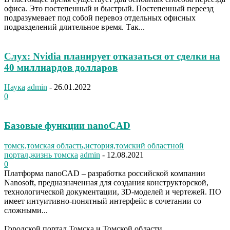
офиса. Это постепенный и быстрый. Постепенный переезд
подразумевает под собой перевоз отдельных офисных
подразделений длительное время. Так...
Слух: Nvidia планирует отказаться от сделки на
40 миллиардов долларов
Наука
admin
-
26.01.2022
0
Базовые функции nanoCAD
томск,томская область,история,томский областной
портал,жизнь томска
admin
-
12.08.2021
0
Платформа nanoCAD – разработка российской компании
Nanosoft, предназначенная для создания конструкторской,
технологической документации, 3D-моделей и чертежей. ПО
имеет интуитивно-понятный интерфейс в сочетании со
сложными...
Городской портал Томска и Томской области