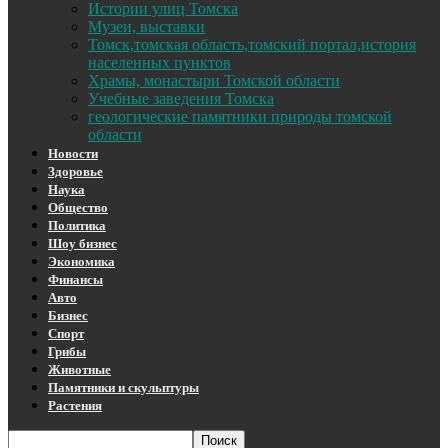
Истории улиц Томска
Музеи, выставки
Томск,томская область,томский портал,история
населенных пунктов
Храмы, монастыри Томской области
Учебные заведения Томска
геологические памятники природы томской
области
Новости
Здоровье
Наука
Общество
Политика
Шоу бизнес
Экономика
Финансы
Авто
Бизнес
Спорт
Грибы
Животные
Памятники и скульптуры
Растения