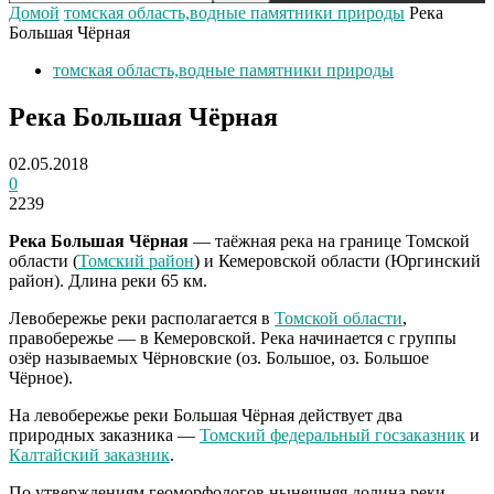
Домой
томская область,водные памятники природы
Река
Большая Чёрная
томская область,водные памятники природы
Река Большая Чёрная
02.05.2018
0
2239
Река Большая Чёрная
— таёжная река на границе Томской
области (
Томский район
) и Кемеровской области (Юргинский
район). Длина реки 65 км.
Левобережье реки располагается в
Томской области
,
правобережье — в Кемеровской. Река начинается с группы
озёр называемых Чёрновские (оз. Большое, оз. Большое
Чёрное).
На левобережье реки Большая Чёрная действует два
природных заказника —
Томский федеральный госзаказник
и
Калтайский заказник
.
По утверждениям геоморфологов нынешняя долина реки