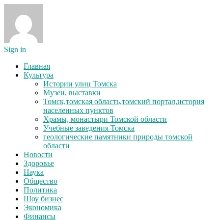
Sign in
Главная
Культура
Истории улиц Томска
Музеи, выставки
Томск,томская область,томский портал,история
населенных пунктов
Храмы, монастыри Томской области
Учебные заведения Томска
геологические памятники природы томской
области
Новости
Здоровье
Наука
Общество
Политика
Шоу бизнес
Экономика
Финансы