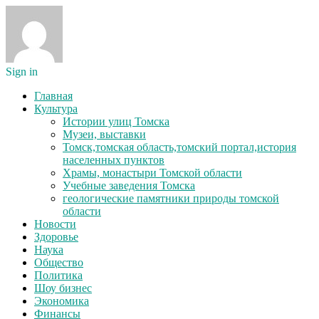
Sign in
Главная
Культура
Истории улиц Томска
Музеи, выставки
Томск,томская область,томский портал,история
населенных пунктов
Храмы, монастыри Томской области
Учебные заведения Томска
геологические памятники природы томской
области
Новости
Здоровье
Наука
Общество
Политика
Шоу бизнес
Экономика
Финансы