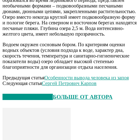
образовался во время ледникового периода, представлен
необычными формами – подковообразными песчаными
дюнами, дюнными цепями, закрепленными растительностью.
Озеро вместо некогда круглой имеет подковообразную форму
и пологие берега. На северном и восточном берегах находятся
песчаные пляжи. Глубина озера 2,5 м. Вода интенсивно-
желтого цвета, имеет небольшую прозрачность.
Водоем окружен сосновым бором. По критериям оценки
водных объектов (условия подхода к воде, характер дна,
скорость течения, температура и санитарно-гигиенические
показатели воды) озеро обладает высокой степенью
благоприятности для организации отдыха населения.
Предыдущая статья
Особенности вывода человека из запоя
Следующая статья
Сергей Петрович Карпов
СХОЖИЕ СТАТЬИ
БОЛЬШЕ ОТ АВТОРА