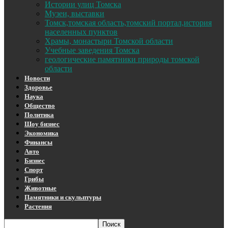
Истории улиц Томска
Музеи, выставки
Томск,томская область,томский портал,история
населенных пунктов
Храмы, монастыри Томской области
Учебные заведения Томска
геологические памятники природы томской
области
Новости
Здоровье
Наука
Общество
Политика
Шоу бизнес
Экономика
Финансы
Авто
Бизнес
Спорт
Грибы
Животные
Памятники и скульптуры
Растения