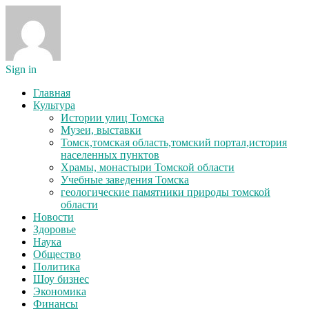
Sign in
Главная
Культура
Истории улиц Томска
Музеи, выставки
Томск,томская область,томский портал,история
населенных пунктов
Храмы, монастыри Томской области
Учебные заведения Томска
геологические памятники природы томской
области
Новости
Здоровье
Наука
Общество
Политика
Шоу бизнес
Экономика
Финансы