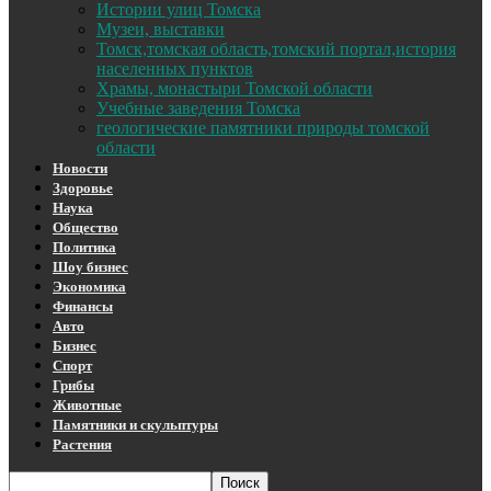
Истории улиц Томска
Музеи, выставки
Томск,томская область,томский портал,история
населенных пунктов
Храмы, монастыри Томской области
Учебные заведения Томска
геологические памятники природы томской
области
Новости
Здоровье
Наука
Общество
Политика
Шоу бизнес
Экономика
Финансы
Авто
Бизнес
Спорт
Грибы
Животные
Памятники и скульптуры
Растения