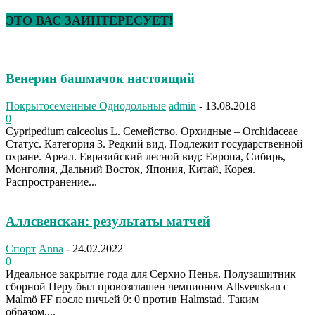
ЭТО ВАС ЗАИНТЕРЕСУЕТ!
Венерин башмачок настоящий
Покрытосеменные Однодольные
admin
-
13.08.2018
0
Cypripedium calceolus L. Семейство. Орхидные – Orchidaceae
Статус. Категория 3. Редкий вид. Подлежит государственной
охране. Ареал. Евразийский лесной вид: Европа, Сибирь,
Монголия, Дальний Восток, Япония, Китай, Корея.
Распространение...
Аллсвенскан: результаты матчей
Спорт
Anna
-
24.02.2022
0
Идеальное закрытие года для Серхио Пенья. Полузащитник
сборной Перу был провозглашен чемпионом Allsvenskan с
Malmö FF после ничьей 0: 0 против Halmstad. Таким
образом,...