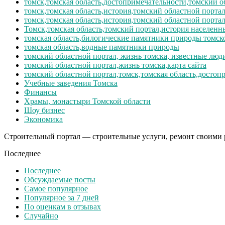
томск,томская область,достопримечательности,томский о
томск,томская область,история,томский областной порта
томск,томская область,история,томский областной порта
Томск,томская область,томский портал,история населенн
томская область,билогические памятники природы томск
томская область,водные памятники природы
томский областной портал, жизнь томска, известные люд
томский областной портал,жизнь томска,карта сайта
томский областной портал,томск,томская область,достоп
Учебные заведения Томска
Финансы
Храмы, монастыри Томской области
Шоу бизнес
Экономика
Строительный портал — строительные услуги, ремонт своими р
Последнее
Последнее
Обсуждаемые посты
Самое популярное
Популярное за 7 дней
По оценкам в отзывах
Случайно