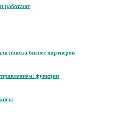
ни работают
ля поиска бизнес партнеров
управлением: функции
юансы