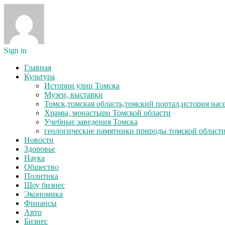
Sign in
Главная
Культура
Истории улиц Томска
Музеи, выставки
Томск,томская область,томский портал,история на
Храмы, монастыри Томской области
Учебные заведения Томска
геологические памятники природы томской област
Новости
Здоровье
Наука
Общество
Политика
Шоу бизнес
Экономика
Финансы
Авто
Бизнес