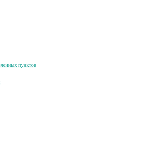
селенных пунктов
и