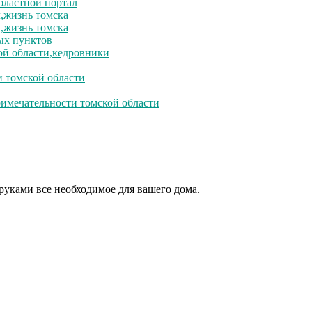
бластной портал
л,жизнь томска
л,жизнь томска
ых пунктов
ой области,кедровники
и томской области
римечательности томской области
уками все необходимое для вашего дома.