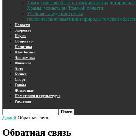
Томск,томская область,томский портал,история на
Храмы, монастыри Томской области
Учебные заведения Томска
геологические памятники природы томской област
Новости
Здоровье
Наука
Общество
Политика
Шоу бизнес
Экономика
Финансы
Авто
Бизнес
Спорт
Грибы
Животные
Памятники и скульптуры
Растения
Домой
Обратная связь
Обратная связь