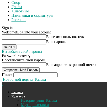
Спорт
Грибы
Животные
Памятники и скульптуры
Растения
Sign in
Welcome!
Log into your account
Ваше имя пользователя
Ваш пароль
Вы забыли свой пароль?
Password recovery
Восстановите свой пароль
Ваш адрес электронной почты
Поиск
Новостной портал Томска
Главная
Культура
Истории улиц Томска
Музеи, выставки