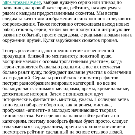
https://rosserialy.net/
, выбрав нужную серию или эпизод по
названию, жанровой категории, рейтингу, находящемуся
рядом с каждым предоставленным сюжетом. Мы всегда
следим за качеством изображения и синхронностью звукового
сопровождения. Также постоянно отслеживаем выход новых
работ, сезонов, серий, чтобы вы не пропустили интригующее
развитие событий, просто сидя дома, с родными людьми или в
окружении друзей. Культ зарубежных сюжетов прошел.
Теперь россияне отдают предпочтение отечественной
продукции, близкой по менталитету, понятной душе,
воспринимаемой с особым трогательным участием, когда
герои становятся буквально родными, а все их несчастья
больно ранят душу, побуждают желание участия в облегчении
их страданий. Сериалы российских кинематографистов
пестрят разнообразием жанровых категорий, но все же
большую часть занимают мелодрамы, драмы, криминальные,
детективные истории. Затем с понижением идут
исторические, фантастика, мистика, ужасы. Последняя ветвь
кино едва набирает оборотов, как впрочем, мистика,
пробуждая «аппетит» в молодых начинающих творцах
киноискусства. Все сериалы на нашем сайте разбиты по
категориям, поэтому подобрать фильм будет просто, следует
ознакомиться с содержанием, прочитав краткое описание и
посмотреть рейтинг, сделанный на основе отзывов людей,