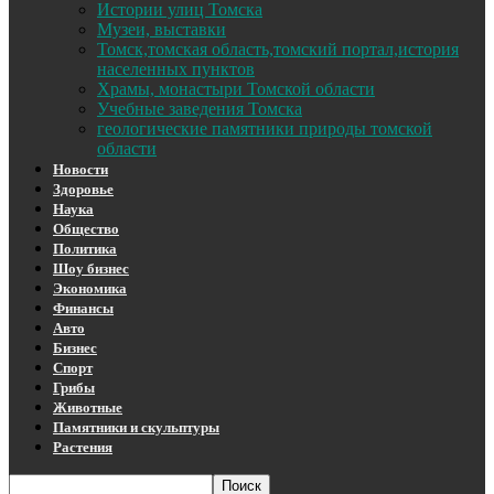
Истории улиц Томска
Музеи, выставки
Томск,томская область,томский портал,история
населенных пунктов
Храмы, монастыри Томской области
Учебные заведения Томска
геологические памятники природы томской
области
Новости
Здоровье
Наука
Общество
Политика
Шоу бизнес
Экономика
Финансы
Авто
Бизнес
Спорт
Грибы
Животные
Памятники и скульптуры
Растения