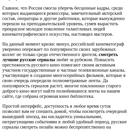
Главное, что Россия смогла уберечь бесценные кадры, среди
которых выдающиеся режиссеры, замечательный актерский
состав, операторы и другие работники, которые вынужденно
перешли на преподавательский уровень, сумев вырастить
прекрасное молодое поколение талантливых людей
кинематографического искусства, настоящих мастеров.
На данный момент кризис минул, российский кинематограф
уверенно опережает по популярности своих зарубежных
коллег не только среди отечественного зрителя,
смотреть
лучшие русские сериалы
любят за рубежом. Повысить
престижность русского кино помогают своим активным
участием государственные и частные телевизионные каналы,
участвующие в создании многосерийных фильмов, которые в
свою очередь опередили полнометражные ленты. Да
популярность сериалов растет, многие поклонники старого
доброго кино могут найти полюбившиеся ленты на нашем
сайте, где собрана огромная кино библиотека.
Простой интерфейс, доступность в любое время суток
позволит вам не спешить домой, чтобы посмотреть очередной
вышедший эпизод, вы насладитесь уникальными,
интригующими событиями в любой удобный период, русские
сериалы смотреть онлайн можно беспрепятственно на