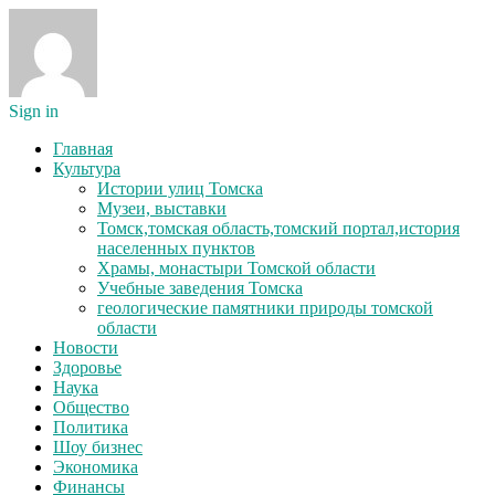
Sign in
Главная
Культура
Истории улиц Томска
Музеи, выставки
Томск,томская область,томский портал,история
населенных пунктов
Храмы, монастыри Томской области
Учебные заведения Томска
геологические памятники природы томской
области
Новости
Здоровье
Наука
Общество
Политика
Шоу бизнес
Экономика
Финансы