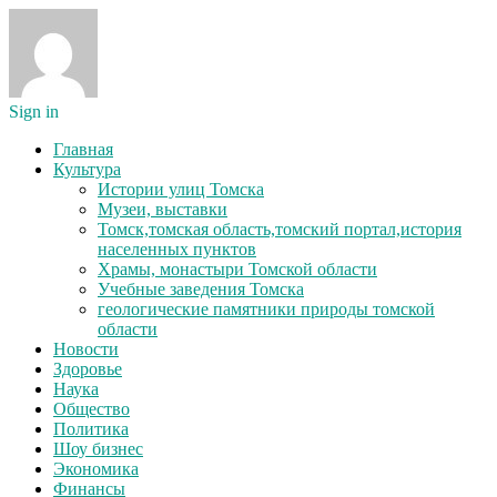
Sign in
Главная
Культура
Истории улиц Томска
Музеи, выставки
Томск,томская область,томский портал,история
населенных пунктов
Храмы, монастыри Томской области
Учебные заведения Томска
геологические памятники природы томской
области
Новости
Здоровье
Наука
Общество
Политика
Шоу бизнес
Экономика
Финансы