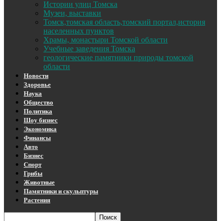
Истории улиц Томска
Музеи, выставки
Томск,томская область,томский портал,история
населенных пунктов
Храмы, монастыри Томской области
Учебные заведения Томска
геологические памятники природы томской
области
Новости
Здоровье
Наука
Общество
Политика
Шоу бизнес
Экономика
Финансы
Авто
Бизнес
Спорт
Грибы
Животные
Памятники и скульптуры
Растения