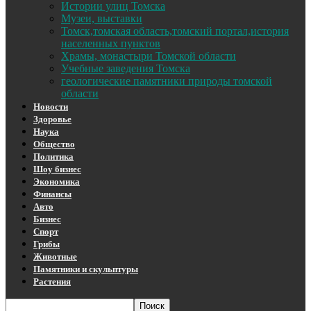
Истории улиц Томска
Музеи, выставки
Томск,томская область,томский портал,история
населенных пунктов
Храмы, монастыри Томской области
Учебные заведения Томска
геологические памятники природы томской
области
Новости
Здоровье
Наука
Общество
Политика
Шоу бизнес
Экономика
Финансы
Авто
Бизнес
Спорт
Грибы
Животные
Памятники и скульптуры
Растения