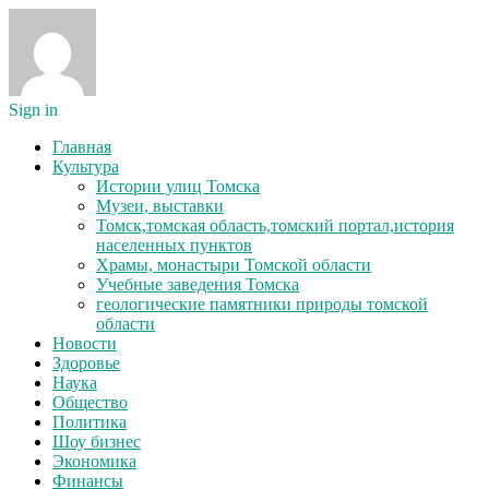
Sign in
Главная
Культура
Истории улиц Томска
Музеи, выставки
Томск,томская область,томский портал,история
населенных пунктов
Храмы, монастыри Томской области
Учебные заведения Томска
геологические памятники природы томской
области
Новости
Здоровье
Наука
Общество
Политика
Шоу бизнес
Экономика
Финансы