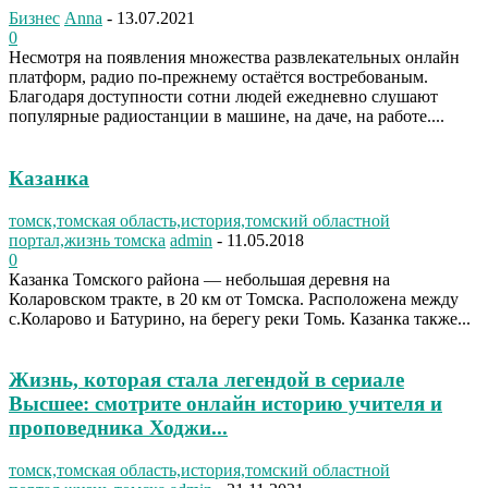
Бизнес
Anna
-
13.07.2021
0
Несмотря на появления множества развлекательных онлайн
платформ, радио по-прежнему остаётся востребованым.
Благодаря доступности сотни людей ежедневно слушают
популярные радиостанции в машине, на даче, на работе....
Казанка
томск,томская область,история,томский областной
портал,жизнь томска
admin
-
11.05.2018
0
Казанка Томского района — небольшая деревня на
Коларовском тракте, в 20 км от Томска. Расположена между
с.Коларово и Батурино, на берегу реки Томь. Казанка также...
Жизнь, которая стала легендой в сериале
Высшее: смотрите онлайн историю учителя и
проповедника Ходжи...
томск,томская область,история,томский областной