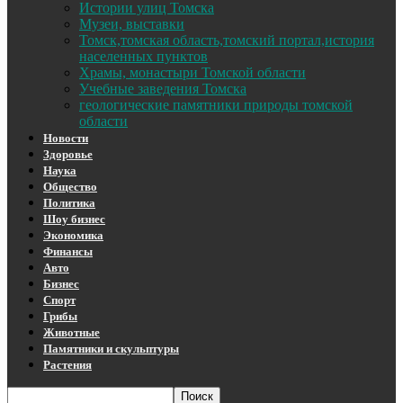
Истории улиц Томска
Музеи, выставки
Томск,томская область,томский портал,история
населенных пунктов
Храмы, монастыри Томской области
Учебные заведения Томска
геологические памятники природы томской
области
Новости
Здоровье
Наука
Общество
Политика
Шоу бизнес
Экономика
Финансы
Авто
Бизнес
Спорт
Грибы
Животные
Памятники и скульптуры
Растения