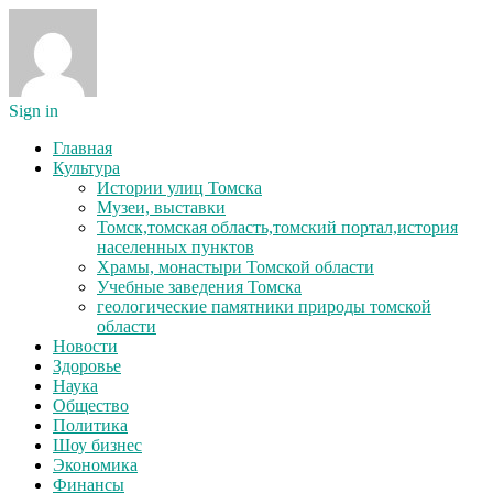
Sign in
Главная
Культура
Истории улиц Томска
Музеи, выставки
Томск,томская область,томский портал,история
населенных пунктов
Храмы, монастыри Томской области
Учебные заведения Томска
геологические памятники природы томской
области
Новости
Здоровье
Наука
Общество
Политика
Шоу бизнес
Экономика
Финансы