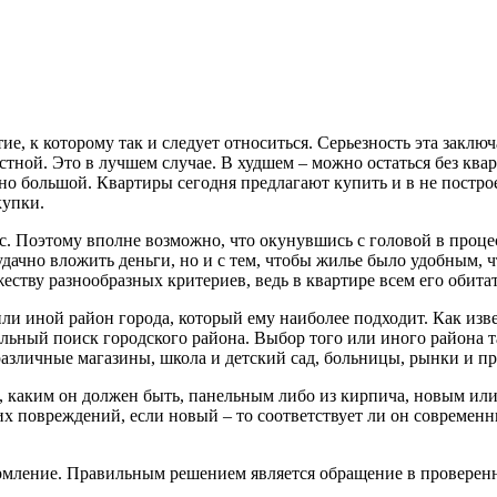
ие, к которому так и следует относиться. Серьезность эта заклю
остной. Это в лучшем случае.
В худшем – можно остаться без квар
но большой. Квартиры сегодня предлагают купить и в не построе
купки.
. Поэтому вполне возможно, что окунувшись с головой в проце
ся удачно вложить деньги, но и с тем, чтобы жилье было удобным,
еству разнообразных критериев, ведь в квартире всем его обит
ли иной район города, который ему наиболее подходит. Как изве
ельный поиск городского района. Выбор того или иного района 
азличные магазины, школа и детский сад, больницы, рынки и пр
каким он должен быть, панельным либо из кирпича, новым или с
гих повреждений, если новый – то соответствует ли он современ
мление. Правильным решением является обращение в проверенн