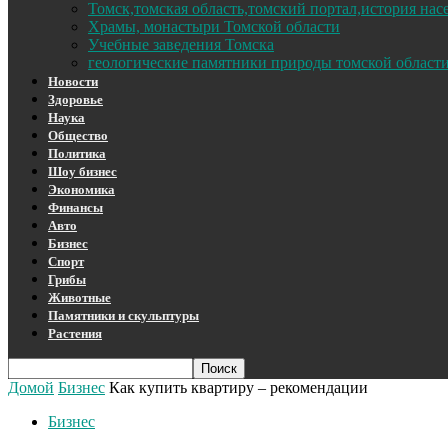
Томск,томская область,томский портал,история на
Храмы, монастыри Томской области
Учебные заведения Томска
геологические памятники природы томской област
Новости
Здоровье
Наука
Общество
Политика
Шоу бизнес
Экономика
Финансы
Авто
Бизнес
Спорт
Грибы
Животные
Памятники и скульптуры
Растения
Домой
Бизнес
Как купить квартиру – рекомендации
Бизнес