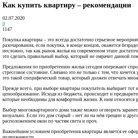
Как купить квартиру – рекомендации
02.07.2020
0
1147
Покупка квартиры – это всегда достаточно серьезное мероприят
разочарования, если покупка, в конце концов, окажется безрад
несложно, так как рынок жилья на современном этапе достаточ
это сделать правильный выбор, который не омрачит данной по
Предложения по приобретению жилья сегодня опережают спрос
стрессовое состояние. Связано это не только с тем, что хочет
это такой специфический товар, который должен отвечать множ
Прежде всего, при выборе квартиры покупатель выбирает тот и
ценообразование. Исходя из бюджета, происходит и предварит
которые необходимы для комфортной жизни. К ним относятся р
Выбор многоквартирного дома также можно оговорить заранее, 
визуально. Если это дом старый – нет ли на нём трещин и дру
расположением окон по частям света и проч.
Важнейшим условием приобретения квартиры является ее офор
недвижимости.