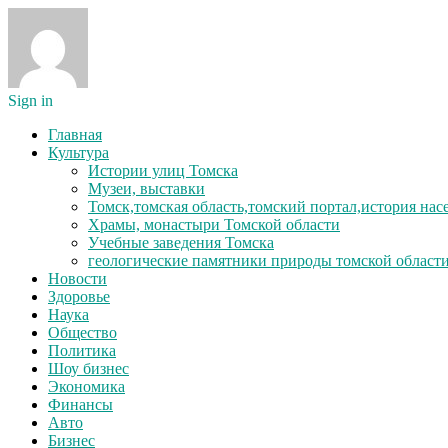
Sign in
Главная
Культура
Истории улиц Томска
Музеи, выставки
Томск,томская область,томский портал,история на
Храмы, монастыри Томской области
Учебные заведения Томска
геологические памятники природы томской област
Новости
Здоровье
Наука
Общество
Политика
Шоу бизнес
Экономика
Финансы
Авто
Бизнес