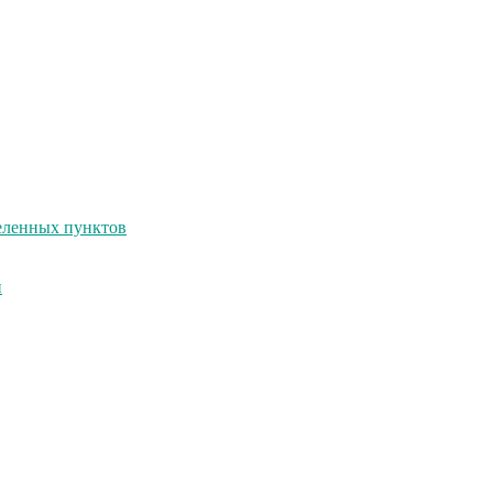
селенных пунктов
и