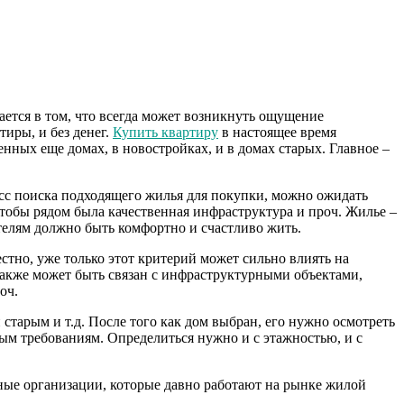
чается в том, что всегда может возникнуть ощущение
тиры, и без денег.
Купить квартиру
в настоящее время
нных еще домах, в новостройках, и в домах старых. Главное –
сс поиска подходящего жилья для покупки, можно ожидать
 чтобы рядом была качественная инфраструктура и проч. Жилье –
ателям должно быть комфортно и счастливо жить.
стно, уже только этот критерий может сильно влиять на
также может быть связан с инфраструктурными объектами,
оч.
тарым и т.д. После того как дом выбран, его нужно осмотреть
ным требованиям. Определиться нужно и с этажностью, и с
ые организации, которые давно работают на рынке жилой