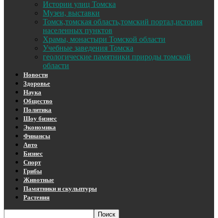
Истории улиц Томска
Музеи, выставки
Томск,томская область,томский портал,история
населенных пунктов
Храмы, монастыри Томской области
Учебные заведения Томска
геологические памятники природы томской
области
Новости
Здоровье
Наука
Общество
Политика
Шоу бизнес
Экономика
Финансы
Авто
Бизнес
Спорт
Грибы
Животные
Памятники и скульптуры
Растения