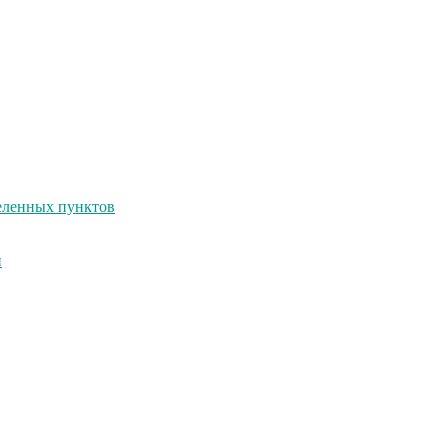
селенных пунктов
и