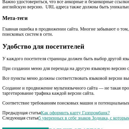
Важно удостовериться, что все анкорные и безанкорные ссылки
английскую версию. URL адреса также должны быть уникаль
Мета-теги
Главная ошибка в продвижении сайта. Многие забывают о том, ч
поисковых систем в сети.
Удобство для посетителей
У каждого посетителя страницы должен быть выбор другой язы
При создании меню для перехода на другую языковую версию са
Все пункты меню должны соответствовать языковой версии вы
Создание и продвижение мультиязычного сайта — не такая про
таргетирование трафика каждой версии сайта.
Соответствие требованиям поисковых машин и потенциальных 
Предыдущая статья
Как оформить карту Газпромбанк?
Следующая статья
5 уверенных в себе знаков Зодиака, c котор