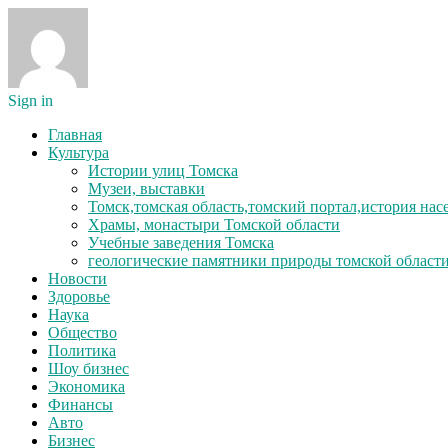
Sign in
Главная
Культура
Истории улиц Томска
Музеи, выставки
Томск,томская область,томский портал,история на
Храмы, монастыри Томской области
Учебные заведения Томска
геологические памятники природы томской област
Новости
Здоровье
Наука
Общество
Политика
Шоу бизнес
Экономика
Финансы
Авто
Бизнес