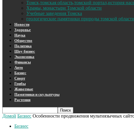
Томск,томская область,томский портал,история на
Храмы, монастыри Томской области
Учебные заведения Томска
геологические памятники природы томской област
Новости
Здоровье
Наука
Общество
Политика
Шоу бизнес
Экономика
Финансы
Авто
Бизнес
Спорт
Грибы
Животные
Памятники и скульптуры
Растения
Домой
Бизнес
Особенности продвижения мультиязычных сайт
Бизнес