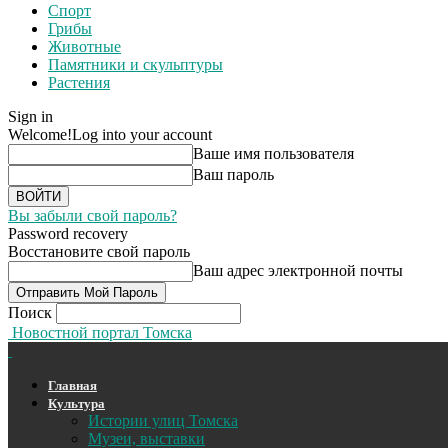
Спорт
Грибы
Животные
Памятники и скульптуры
Растения
Sign in
Welcome!
Log into your account
Ваше имя пользователя
Ваш пароль
Вы забыли свой пароль?
Password recovery
Восстановите свой пароль
Ваш адрес электронной почты
Поиск
Новостной портал Томска
Главная
Культура
Истории улиц Томска
Музеи, выставки