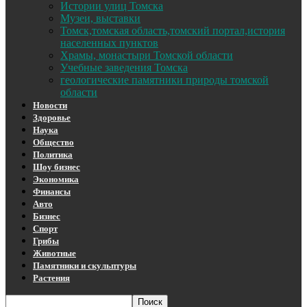
Истории улиц Томска
Музеи, выставки
Томск,томская область,томский портал,история
населенных пунктов
Храмы, монастыри Томской области
Учебные заведения Томска
геологические памятники природы томской
области
Новости
Здоровье
Наука
Общество
Политика
Шоу бизнес
Экономика
Финансы
Авто
Бизнес
Спорт
Грибы
Животные
Памятники и скульптуры
Растения