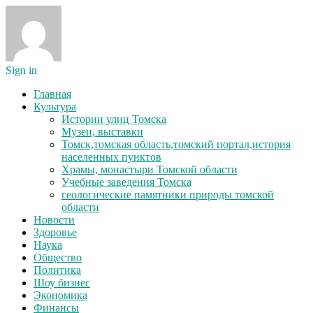
Sign in
Главная
Культура
Истории улиц Томска
Музеи, выставки
Томск,томская область,томский портал,история
населенных пунктов
Храмы, монастыри Томской области
Учебные заведения Томска
геологические памятники природы томской
области
Новости
Здоровье
Наука
Общество
Политика
Шоу бизнес
Экономика
Финансы