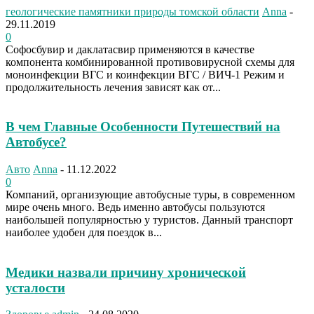
геологические памятники природы томской области
Anna
-
29.11.2019
0
Софосбувир и даклатасвир применяются в качестве
компонента комбинированной противовирусной схемы для
моноинфекции ВГС и коинфекции ВГС / ВИЧ-1 Режим и
продолжительность лечения зависят как от...
В чем Главные Особенности Путешествий на
Автобусе?
Авто
Anna
-
11.12.2022
0
Компаний, организующие автобусные туры, в современном
мире очень много. Ведь именно автобусы пользуются
наибольшей популярностью у туристов. Данный транспорт
наиболее удобен для поездок в...
Медики назвали причину хронической
усталости