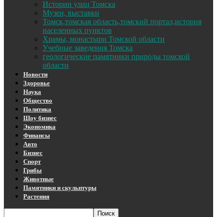
Истории улиц Томска
Музеи, выставки
Томск,томская область,томский портал,история
населенных пунктов
Храмы, монастыри Томской области
Учебные заведения Томска
геологические памятники природы томской
области
Новости
Здоровье
Наука
Общество
Политика
Шоу бизнес
Экономика
Финансы
Авто
Бизнес
Спорт
Грибы
Животные
Памятники и скульптуры
Растения