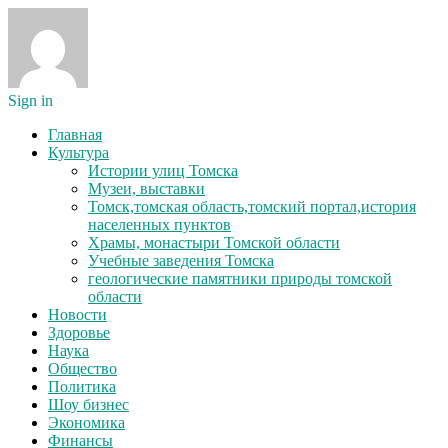
Sign in
Главная
Культура
Истории улиц Томска
Музеи, выставки
Томск,томская область,томский портал,история
населенных пунктов
Храмы, монастыри Томской области
Учебные заведения Томска
геологические памятники природы томской
области
Новости
Здоровье
Наука
Общество
Политика
Шоу бизнес
Экономика
Финансы