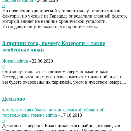
Здоровье
admin
-
24.08.2020
0
На появление хронической усталости могут влиять многие
факторы, но ученые из Гарварда определили главный фактор,
который влияет на наличие хронической усталости.
Исследователи утверждают, что хроническую...
8 причин того, почему Козероги – такие
особенные люди
Жизнь
admin
-
22.06.2020
0
Они могут показаться слишком сдержанными и даже
бессердечными, но стоит познакомиться с ними поближе, и
вы будете очарованы их харизмой, умом и чувством юмора. ...
Десятово
томск,томская область,история,томский областной
портал,жизнь томска
admin
-
17.10.2018
0
Десятово — деревня Кожевниковского района, входящая в
Новопокровское сельское поселение (с.Новопокровка).