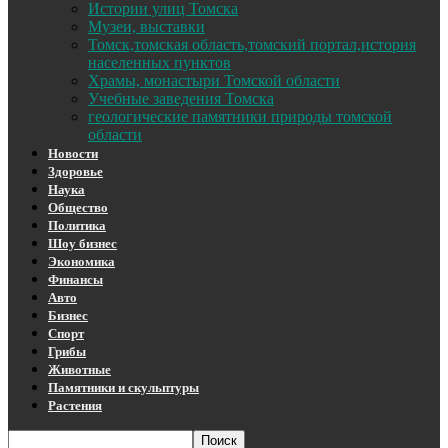
Истории улиц Томска
Музеи, выставки
Томск,томская область,томский портал,история
населенных пунктов
Храмы, монастыри Томской области
Учебные заведения Томска
геологические памятники природы томской
области
Новости
Здоровье
Наука
Общество
Политика
Шоу бизнес
Экономика
Финансы
Авто
Бизнес
Спорт
Грибы
Животные
Памятники и скульптуры
Растения