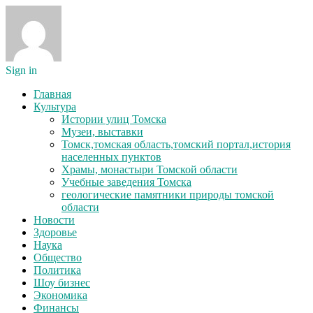
Sign in
Главная
Культура
Истории улиц Томска
Музеи, выставки
Томск,томская область,томский портал,история
населенных пунктов
Храмы, монастыри Томской области
Учебные заведения Томска
геологические памятники природы томской
области
Новости
Здоровье
Наука
Общество
Политика
Шоу бизнес
Экономика
Финансы