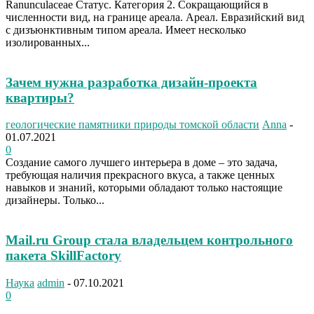
Ranunculaceae Статус. Категория 2. Сокращающийся в
численности вид, на границе ареала. Ареал. Евразийский вид
с дизъюнктивным типом ареала. Имеет несколько
изолированных...
Зачем нужна разработка дизайн-проекта
квартиры?
геологические памятники природы томской области
Anna
-
01.07.2021
0
Создание самого лучшего интерьера в доме – это задача,
требующая наличия прекрасного вкуса, а также ценных
навыков и знаний, которыми обладают только настоящие
дизайнеры. Только...
Mail.ru Group стала владельцем контрольного
пакета SkillFactory
Наука
admin
-
07.10.2021
0