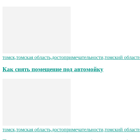
томск,томская область,достопримечательности,томский област
Как снять помещение под автомойку
томск,томская область,достопримечательности,томский област