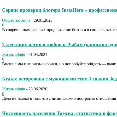
Сервис проверки блогера InstaHero – профессион
Общество
Anna
-
29.01.2023
0
В современным реалиях продвижение бизнеса в социальных се
7 жестоких истин о любви к Рыбам (написано одн
Жизнь
admin
-
01.04.2021
0
Внешне мы цыпочки-рыбочки, но попробуйте обидеть — вмиг ус
Будьте осторожны с мужчинами этих 3 знаков Зо
Жизнь
admin
-
23.06.2020
0
Дело не только в том, что с ними сложно построить отношения н
Численность населения Томска: статистика и фак