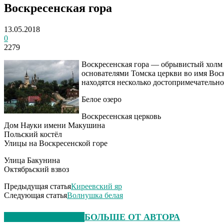
Воскресенская гора
13.05.2018
0
2279
Воскресенская гора — обрывистый холм в
основателями Томска церкви во имя Воск
находятся несколько достопримечательно
Белое озеро
Воскресенская церковь
Дом Науки имени Макушина
Польский костёл
Улицы на Воскресенской горе
Улица Бакунина
Октябрьский взвоз
Предыдущая статья
Киреевский яр
Следующая статья
Волнушка белая
СХОЖИЕ СТАТЬИ
БОЛЬШЕ ОТ АВТОРА