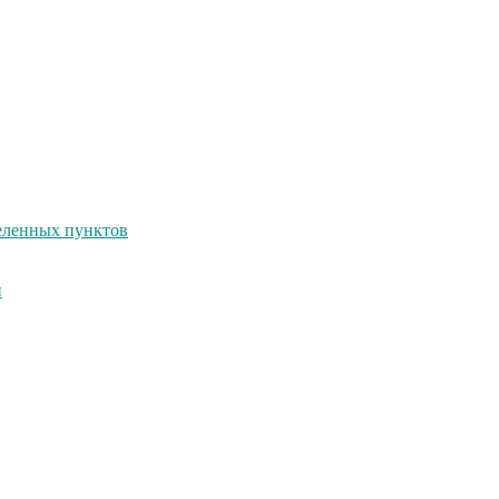
селенных пунктов
и