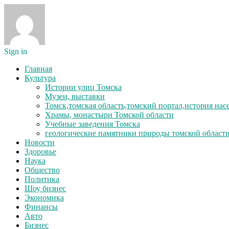
Sign in
Главная
Культура
Истории улиц Томска
Музеи, выставки
Томск,томская область,томский портал,история на
Храмы, монастыри Томской области
Учебные заведения Томска
геологические памятники природы томской област
Новости
Здоровье
Наука
Общество
Политика
Шоу бизнес
Экономика
Финансы
Авто
Бизнес