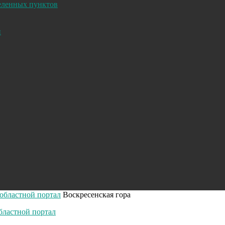
селенных пунктов
и
 областной портал
Воскресенская гора
бластной портал