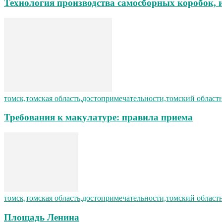
Технология производства самосборных коробок, 
томск,томская область,достопримечательности,томский област
Требования к макулатуре: правила приема
томск,томская область,достопримечательности,томский област
Площадь Ленина