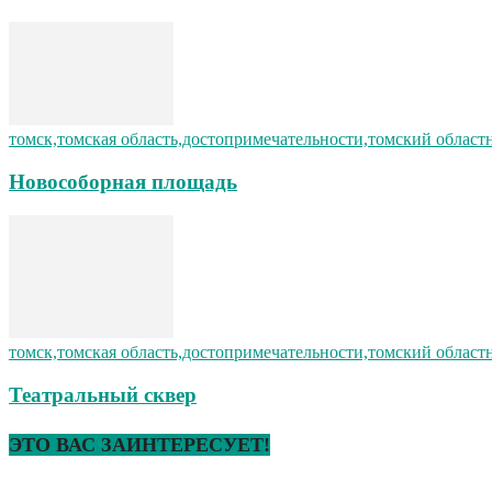
томск,томская область,достопримечательности,томский област
Новособорная площадь
томск,томская область,достопримечательности,томский област
Театральный сквер
ЭТО ВАС ЗАИНТЕРЕСУЕТ!