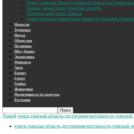
Томск,томская область,томский портал,история на
Храмы, монастыри Томской области
Учебные заведения Томска
геологические памятники природы томской област
Новости
Здоровье
Наука
Общество
Политика
Шоу бизнес
Экономика
Финансы
Авто
Бизнес
Спорт
Грибы
Животные
Памятники и скульптуры
Растения
Домой
томск,томская область,достопримечательности,томский
томск,томская область,достопримечательности,томский о