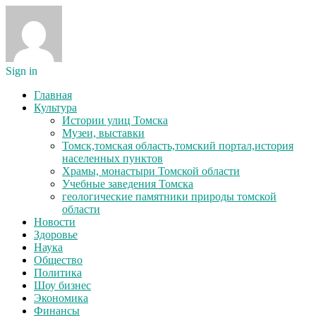
Sign in
Главная
Культура
Истории улиц Томска
Музеи, выставки
Томск,томская область,томский портал,история
населенных пунктов
Храмы, монастыри Томской области
Учебные заведения Томска
геологические памятники природы томской
области
Новости
Здоровье
Наука
Общество
Политика
Шоу бизнес
Экономика
Финансы