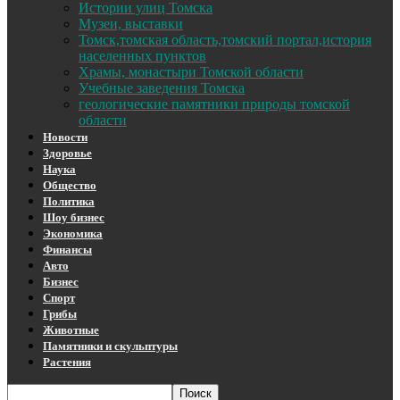
Истории улиц Томска
Музеи, выставки
Томск,томская область,томский портал,история
населенных пунктов
Храмы, монастыри Томской области
Учебные заведения Томска
геологические памятники природы томской
области
Новости
Здоровье
Наука
Общество
Политика
Шоу бизнес
Экономика
Финансы
Авто
Бизнес
Спорт
Грибы
Животные
Памятники и скульптуры
Растения