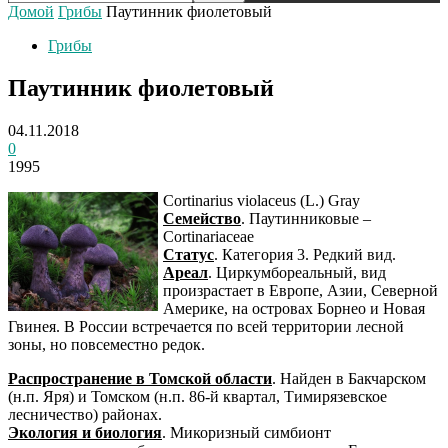
Домой
Грибы
Паутинник фиолетовый
Грибы
Паутинник фиолетовый
04.11.2018
0
1995
Cortinarius violaceus (L.) Gray
Семейство
. Паутинниковые –
Cortinariaceae
Статус
. Категория 3. Редкий вид.
Ареал
. Циркумбореальный, вид
произрастает в Европе, Азии, Северной
Америке, на островах Борнео и Новая
Гвинея. В России встречается по всей территории лесной
зоны, но повсеместно редок.
Распространение в Томской области
. Найден в Бакчарском
(н.п. Яря) и Томском (н.п. 86-й квартал, Тимирязевское
лесничество) районах.
Экология и биология
. Микоризный симбионт