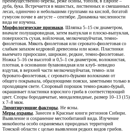
преимущественно березы, реже осины, тополя, в Европе –
дуба, бука. Встречается в мшистых, лиственных и смешанных
лесах, одиночно и небольшими группами на кислой, богатой
гумусом почве в августе – сентябре. Динамика численности
вида не изучена.
Морфологические признаки
. Шляпка 5–15 см диаметром,
вначале полушаровидная, затем выпуклая и плоско-выпуклая,
поверхность сухая, войлочная, мелкочешуйчатая, темно-
фиолетовая. Мякоть фиолетовая или серовато-фиолетовая со
слабым запахом кедровой древесины или кожи. Пластинки
выемчато приросшие, широкие, редкие, темно-фиолетовые.
Ножка 5–16 см высотой и 0,5–1 см диаметром, волокнистая,
плотная, в основании булавовидная или клуб- невидно
вздутая, в верхней части мелкочешуйчатая, темно- или
буровато-фиолетовая, с серовато-бурыми волокнами от
общего покрывала, образующими пояски, заметными только в
проходящем свете. Споровый порошок темно-ржаво-бурый,
окрашивает пластинки взрослого гриба в соответствующий
цвет. Споры бородавчатые, миндалевидные, размер 10–13 (15)
х 7–8 мкм.
Лимитирующие факторы
. Не ясны.
Меры охраны
. Занесен в Красные книги регионов Сибири.
Выявление и сохранение местообитаний вида. Изучение
микобиоты особо охраняемых природных территорий
Томской области с целью выявления редких видов грибов.