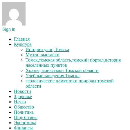
Sign in
Главная
Культура
Истории улиц Томска
Музеи, выставки
Томск,томская область,томский портал,история
населенных пунктов
Храмы, монастыри Томской области
Учебные заведения Томска
геологические памятники природы томской
области
Новости
Здоровье
Наука
Общество
Политика
Шоу бизнес
Экономика
Финансы