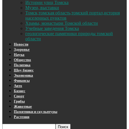
Истории улиц Томска
Музеи, выставки
Томск,томская область,томский портал,история
населенных пунктов
Храмы, монастыри Томской области
Учебные заведения Томска
геологические памятники природы томской
области
Новости
Здоровье
Наука
Общество
Политика
Шоу бизнес
Экономика
Финансы
Авто
Бизнес
Спорт
Грибы
Животные
Памятники и скульптуры
Растения