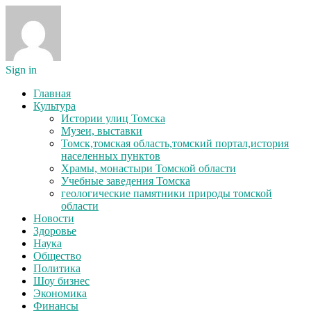
Sign in
Главная
Культура
Истории улиц Томска
Музеи, выставки
Томск,томская область,томский портал,история
населенных пунктов
Храмы, монастыри Томской области
Учебные заведения Томска
геологические памятники природы томской
области
Новости
Здоровье
Наука
Общество
Политика
Шоу бизнес
Экономика
Финансы