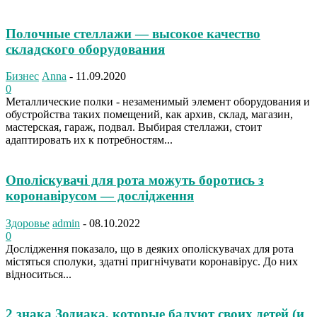
Полочные стеллажи — высокое качество
складского оборудования
Бизнес
Anna
-
11.09.2020
0
Металлические полки - незаменимый элемент оборудования и
обустройства таких помещений, как архив, склад, магазин,
мастерская, гараж, подвал. Выбирая стеллажи, стоит
адаптировать их к потребностям...
Ополіскувачі для рота можуть боротись з
коронавірусом — дослідження
Здоровье
admin
-
08.10.2022
0
Дослідження показало, що в деяких ополіскувачах для рота
містяться сполуки, здатні пригнічувати коронавірус. До них
відноситься...
2 знака Зодиака, которые балуют своих детей (и