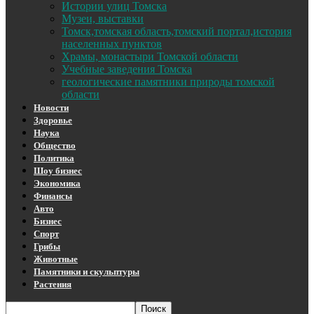
Истории улиц Томска
Музеи, выставки
Томск,томская область,томский портал,история
населенных пунктов
Храмы, монастыри Томской области
Учебные заведения Томска
геологические памятники природы томской
области
Новости
Здоровье
Наука
Общество
Политика
Шоу бизнес
Экономика
Финансы
Авто
Бизнес
Спорт
Грибы
Животные
Памятники и скульптуры
Растения