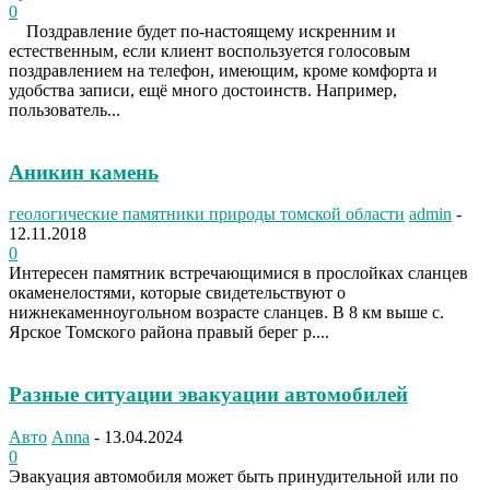
0
Поздравление будет по-настоящему искренним и
естественным, если клиент воспользуется голосовым
поздравлением на телефон, имеющим, кроме комфорта и
удобства записи, ещё много достоинств. Например,
пользователь...
Аникин камень
геологические памятники природы томской области
admin
-
12.11.2018
0
Интересен памятник встречающимися в прослойках сланцев
окаменелостями, которые свидетельствуют о
нижнекаменноугольном возрасте сланцев. В 8 км выше с.
Ярское Томского района правый берег р....
Разные ситуации эвакуации автомобилей
Авто
Anna
-
13.04.2024
0
Эвакуация автомобиля может быть принудительной или по