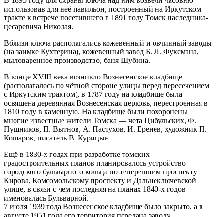
В 1895 году для охраны ключа над ним возвели часовню
использовав для неё павильон, построенный на Иркутском
тракте к встрече посетившего в 1891 году Томск наследника-
цесаревича Николая.
Вблизи ключа располагались кожевенный и овчинный заводы
(на заимке Кухтерина), кожевенный завод Б. Л. Фуксмана,
мыловаренное производство, баня Шубина.
В конце XVIII века возникло Вознесенское кладбище
(располагалось по чётной стороне улицы перед пересечением
с Иркутским трактом), в 1787 году на кладбище была
освящена деревянная Вознесенская церковь, перестроенная в
1810 году в каменную. На кладбище были похоронены
многие известные жители Томска — чета Цибульских, Ф.
Пушников, П. Вытнов, А. Пастухов, И. Еренев, художник П.
Кошаров, писатель В. Курицын.
Ещё в 1830-х годах при разработке томских
градостроительных планов планировалось устройство
городского бульварного кольца по теперешним проспекту
Кирова, Комсомольскому проспекту и Дальнеключевской
улице, в связи с чем последняя на планах 1840-х годов
именовалась Бульварной.
7 июля 1939 года Вознесенское кладбище было закрыто, а в
августе 1951 года его территория передана заводу