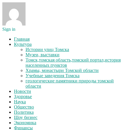
Sign in
Главная
Культура
Истории улиц Томска
Музеи, выставки
Томск,томская область,томский портал,история
населенных пунктов
Храмы, монастыри Томской области
Учебные заведения Томска
геологические памятники природы томской
области
Новости
Здоровье
Наука
Общество
Политика
Шоу бизнес
Экономика
Финансы