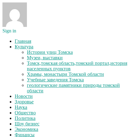
Sign in
Главная
Культура
Истории улиц Томска
Музеи, выставки
Томск,томская область,томский портал,история
населенных пунктов
Храмы, монастыри Томской области
Учебные заведения Томска
геологические памятники природы томской
области
Новости
Здоровье
Наука
Общество
Политика
Шоу бизнес
Экономика
Финансы