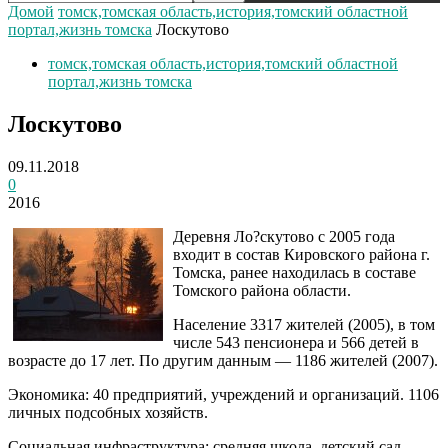
Домой
томск,томская область,история,томский областной
портал,жизнь томска
Лоскутово
томск,томская область,история,томский областной
портал,жизнь томска
Лоскутово
09.11.2018
0
2016
Деревня Ло?скутово c 2005 года
входит в состав Кировского района г.
Томска, ранее находилась в составе
Томского района области.
Население 3317 жителей (2005), в том
числе 543 пенсионера и 566 детей в
возрасте до 17 лет. По другим данным — 1186 жителей (2007).
Экономика: 40 предприятий, учреждений и организаций. 1106
личных подсобных хозяйств.
Социальная инфраструктура: средняя школа, детский сад,