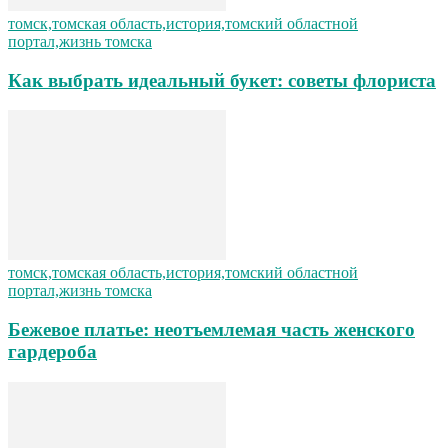
томск,томская область,история,томский областной
портал,жизнь томска
Как выбрать идеальный букет: советы флориста
томск,томская область,история,томский областной
портал,жизнь томска
Бежевое платье: неотъемлемая часть женского
гардероба