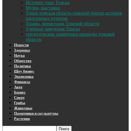
Истории улиц Томска
Музеи, выставки
Томск,томская область,томский портал,история
населенных пунктов
Храмы, монастыри Томской области
Учебные заведения Томска
геологические памятники природы томской
области
Новости
Здоровье
Наука
Общество
Политика
Шоу бизнес
Экономика
Финансы
Авто
Бизнес
Спорт
Грибы
Животные
Памятники и скульптуры
Растения