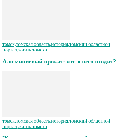
томск,томская область,история,томский областной
портал,жизнь томска
Алюминиевый прокат: что в него входит?
томск,томская область,история,томский областной
портал,жизнь томска