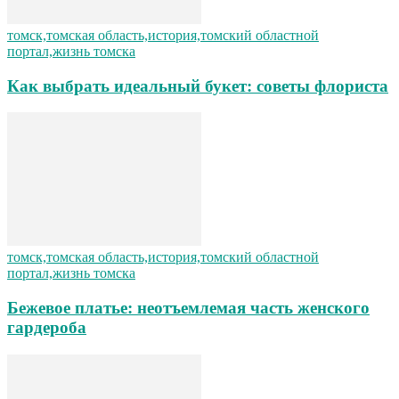
томск,томская область,история,томский областной
портал,жизнь томска
Как выбрать идеальный букет: советы флориста
томск,томская область,история,томский областной
портал,жизнь томска
Бежевое платье: неотъемлемая часть женского
гардероба