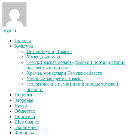
Sign in
Главная
Культура
Истории улиц Томска
Музеи, выставки
Томск,томская область,томский портал,история
населенных пунктов
Храмы, монастыри Томской области
Учебные заведения Томска
геологические памятники природы томской
области
Новости
Здоровье
Наука
Общество
Политика
Шоу бизнес
Экономика
Финансы