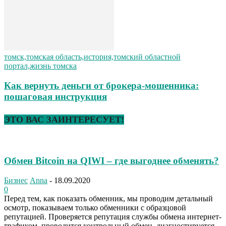
томск,томская область,история,томский областной
портал,жизнь томска
Как вернуть деньги от брокера-мошенника:
пошаговая инструкция
ЭТО ВАС ЗАИНТЕРЕСУЕТ!
Обмен Bitcoin на QIWI – где выгоднее обменять?
Бизнес
Anna
-
18.09.2020
0
Перед тем, как показать обменник, мы проводим детальный
осмотр, показываем только обменники с образцовой
репутацией. Проверяется репутация службы обмена интернет-
трафиком, проводится контрольный обмен, диагностируется...