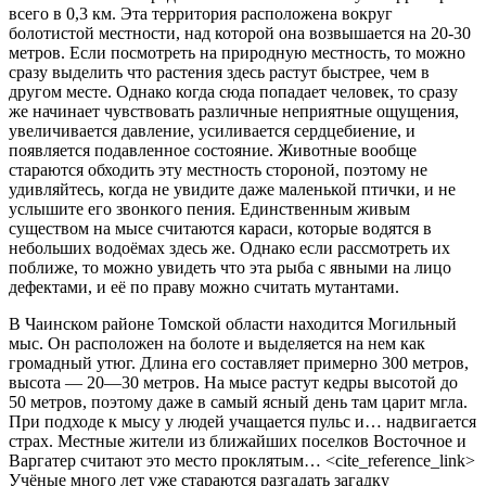
всего в 0,3 км. Эта территория расположена вокруг
болотистой местности, над которой она возвышается на 20-30
метров. Если посмотреть на природную местность, то можно
сразу выделить что растения здесь растут быстрее, чем в
другом месте. Однако когда сюда попадает человек, то сразу
же начинает чувствовать различные неприятные ощущения,
увеличивается давление, усиливается сердцебиение, и
появляется подавленное состояние. Животные вообще
стараются обходить эту местность стороной, поэтому не
удивляйтесь, когда не увидите даже маленькой птички, и не
услышите его звонкого пения. Единственным живым
существом на мысе считаются караси, которые водятся в
небольших водоёмах здесь же. Однако если рассмотреть их
поближе, то можно увидеть что эта рыба с явными на лицо
дефектами, и её по праву можно считать мутантами.
В Чаинском районе Томской области находится Могильный
мыс. Он расположен на болоте и выделяется на нем как
громадный утюг. Длина его составляет примерно 300 метров,
высота — 20—30 метров. На мысе растут кедры высотой до
50 метров, поэтому даже в самый ясный день там царит мгла.
При подходе к мысу у людей учащается пульс и… надвигается
страх. Местные жители из ближайших поселков Восточное и
Варгатер считают это место проклятым… <cite_reference_link>
Учёные много лет уже стараются разгадать загадку