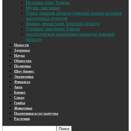
Истории улиц Томска
Музеи, выставки
Томск,томская область,томский портал,история
населенных пунктов
Храмы, монастыри Томской области
Учебные заведения Томска
геологические памятники природы томской
области
Новости
Здоровье
Наука
Общество
Политика
Шоу бизнес
Экономика
Финансы
Авто
Бизнес
Спорт
Грибы
Животные
Памятники и скульптуры
Растения