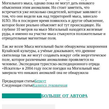
Могильного мыса, однако пока не могут дать никакого
объяснения этим аномалиям. Но стоит заметить, что
встречается уже несколько свидетелей, которые заявляют о
том, что они видели как над территорией мыса, зависало
НЛО. Но в последнее время появилось и другое объяснение,
которое более реально объясняет всё тут происходящее. На
глубине 10 метров на мысе Могильный находятся железные
руды, и именно на участке мыса стыкуются положительные и
отрицательные магнитные поля.
Так же возле Мыса могильный были обнаружены захоронения
Кулайской культуры, а учёные доказывают, что древние
святилища так же могут создавать вокруг себя энергетическое
поле, которое различными аномалиями проявляется на
человеке. Экспедиция туристско-экспедиционного отряда
«Искатель» в 2004 году после поездки на Могильный мыс
заверила что никаких аномалий она не обнаружила
Предыдущая статья
Беркут
Следующая статья
Калипсо луковичная
СХОЖИЕ СТАТЬИ
БОЛЬШЕ ОТ АВТОРА