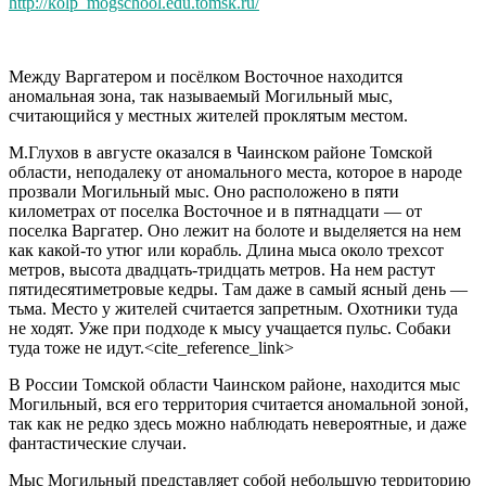
http://kolp_mogschool.edu.tomsk.ru/
Между Варгатером и посёлком Восточное находится
аномальная зона, так называемый Могильный мыс,
считающийся у местных жителей проклятым местом.
М.Глухов в августе оказался в Чаинском районе Томской
области, неподалеку от аномального места, которое в народе
прозвали Могильный мыс. Оно расположено в пяти
километрах от поселка Восточное и в пятнадцати — от
поселка Варгатер. Оно лежит на болоте и выделяется на нем
как какой-то утюг или корабль. Длина мыса около трехсот
метров, высота двадцать-тридцать метров. На нем растут
пятидесятиметровые кедры. Там даже в самый ясный день —
тьма. Место у жителей считается запретным. Охотники туда
не ходят. Уже при подходе к мысу учащается пульс. Собаки
туда тоже не идут.<cite_reference_link>
В России Томской области Чаинском районе, находится мыс
Могильный, вся его территория считается аномальной зоной,
так как не редко здесь можно наблюдать невероятные, и даже
фантастические случаи.
Мыс Могильный представляет собой небольшую территорию