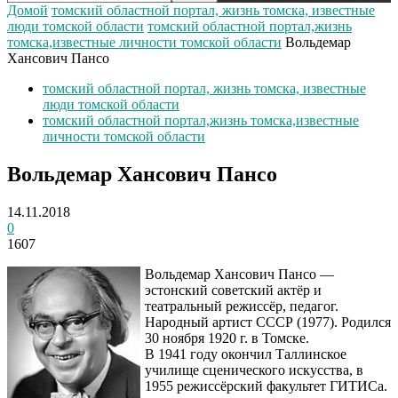
Домой
томский областной портал, жизнь томска, известные
люди томской области
томский областной портал,жизнь
томска,известные личности томской области
Вольдемар
Хансович Пансо
томский областной портал, жизнь томска, известные
люди томской области
томский областной портал,жизнь томска,известные
личности томской области
Вольдемар Хансович Пансо
14.11.2018
0
1607
Вольдемар Хансович Пансо —
эстонский советский актёр и
театральный режиссёр, педагог.
Народный артист СССР (1977). Родился
30 ноября 1920 г. в Томске.
В 1941 году окончил Таллинское
училище сценического искусства, в
1955 режиссёрский факультет ГИТИСа.