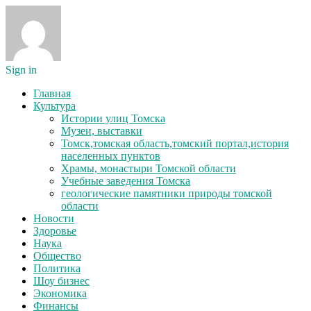
Sign in
Главная
Культура
Истории улиц Томска
Музеи, выставки
Томск,томская область,томский портал,история
населенных пунктов
Храмы, монастыри Томской области
Учебные заведения Томска
геологические памятники природы томской
области
Новости
Здоровье
Наука
Общество
Политика
Шоу бизнес
Экономика
Финансы