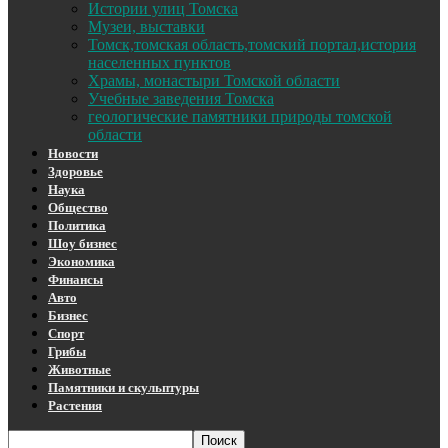
Истории улиц Томска
Музеи, выставки
Томск,томская область,томский портал,история
населенных пунктов
Храмы, монастыри Томской области
Учебные заведения Томска
геологические памятники природы томской
области
Новости
Здоровье
Наука
Общество
Политика
Шоу бизнес
Экономика
Финансы
Авто
Бизнес
Спорт
Грибы
Животные
Памятники и скульптуры
Растения