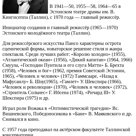
В 1941—50, 1955—58, 1964—65 в
Эстонском театре драмы им. В.
Кингисеппа (Таллин), с 1970 года — главный режиссёр.
Инициатор создания и главный режиссёр (1965—1970)
Эстонского молодёжного театра (Таллин).
Для режиссёрского искусства Пансо характерны острота
сценической формы, новаторское решение стиля и жанра
спектакля. Среди лучших работ: «Королю холодно» (1955),
«Атлантический океан» (1956), «Дикий капитан» (1964, 1966)
Смуула, «Господин Пунтила и его слуга Матти» Б. Брехта
(1958), «Человек и бог» (1962, премия Советской Эстонии,
1965), «Человек и человек» (1972) Таммсааре, «Назад к
Мафусаилу» Б. Шоу(1965), «Гамлет» У. Шекспира (1966),
«Человек и революция» (1970), «Человек и человек» (1972),
«Строитель Сольнес» Г. Ибсена (1974), «Ричард III» У.
Шекспира (1975) и др.
Играл роли Вожака в «Оптимистической трагедии» Вс.
Вишневского, Победоносикова в «Бане» В. Маяковского и др.
Снимался в кино.
С 1957 года преподавал на актёрском факультете Таллинской
консерватории.