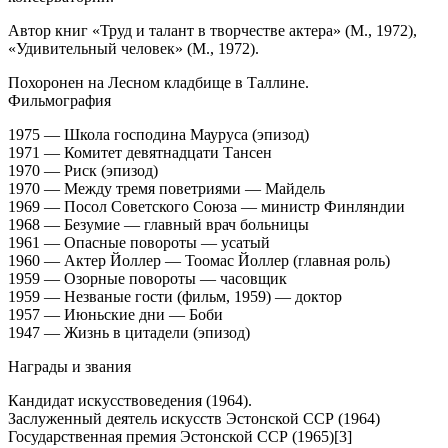
Автор книг «Труд и талант в творчестве актера» (М., 1972),
«Удивительный человек» (М., 1972).
Похоронен на Лесном кладбище в Таллине.
Фильмография
1975 — Школа господина Мауруса (эпизод)
1971 — Комитет девятнадцати Тансен
1970 — Риск (эпизод)
1970 — Между тремя поветриями — Майдель
1969 — Посол Советского Союза — министр Финляндии
1968 — Безумие — главный врач больницы
1961 — Опасные повороты — усатый
1960 — Актер Йоллер — Тоомас Йоллер (главная роль)
1959 — Озорные повороты — часовщик
1959 — Незваные гости (фильм, 1959) — доктор
1957 — Июньские дни — Боби
1947 — Жизнь в цитадели (эпизод)
Награды и звания
Кандидат искусствоведения (1964).
Заслуженный деятель искусств Эстонской ССР (1964)
Государственная премия Эстонской ССР (1965)[3]