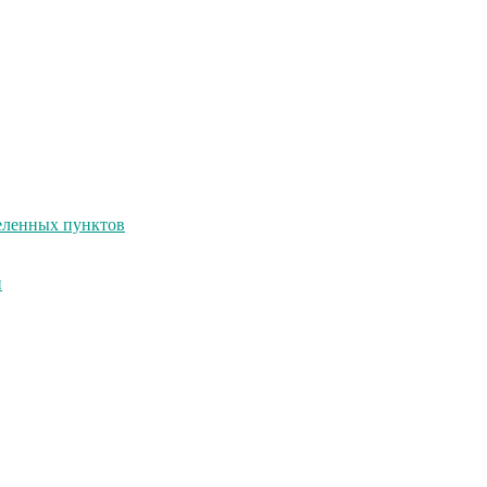
селенных пунктов
и