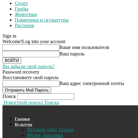
Спорт
Грибы
Животные
Памятники и скульптуры
Растения
Sign in
Welcome!
Log into your account
Ваше имя пользователя
Ваш пароль
Вы забыли свой пароль?
Password recovery
Восстановите свой пароль
Ваш адрес электронной почты
Поиск
Новостной портал Томска
Главная
Культура
Истории улиц Томска
Музеи, выставки