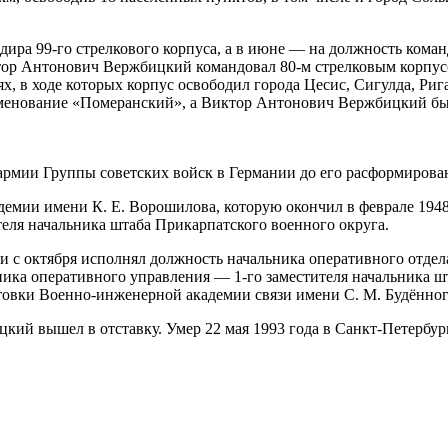
ира 99-го стрелкового корпуса, а в июне — на должность команд
ктор Антонович Вержбицкий командовал 80-м стрелковым корпус
 в ходе которых корпус освободил города Цесис, Сигулда, Рига
менование «Померанский», а Виктор Антонович Вержбицкий был
армии Группы советских войск в Германии до его расформирова
емии имени К. Е. Ворошилова, которую окончил в феврале 1948 
еля начальника штаба Прикарпатского военного округа.
 с октября исполнял должность начальника оперативного отдела
ьника оперативного управления — 1-го заместителя начальника ш
товки Военно-инженерной академии связи имени С. М. Будённог
кий вышел в отставку. Умер 22 мая 1993 года в Санкт-Петербур