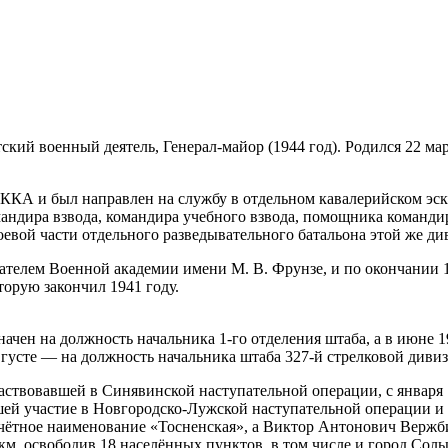
й военный деятель, Генерал-майор (1944 год). Родился 22 март
РККА и был направлен на службу в отдельном кавалерийском эск
ндира взвода, командира учебного взвода, помощника командир
евой части отдельного разведывательного батальона этой же ди
телем Военной академии имени М. В. Фрунзе, и по окончании 1
орую закончил 1941 году.
ачен на должность начальника 1-го отделения штаба, а в июне 
вгусте — на должность начальника штаба 327-й стрелковой диви
частвовавшей в Синявинской наступательной операции, с января 
шей участие в Новгородско-Лужской наступательной операции и
очётное наименование «Тосненская», а Виктор Антонович Вержб
м, освободив 18 населённых пунктов, в том числе и город Соль