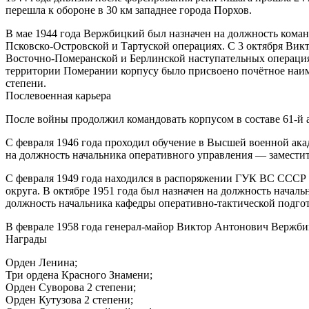
перешла к обороне в 30 км западнее города Порхов.
В мае 1944 года Вержбицкий был назначен на должность команд
Псковско-Островской и Тартуской операциях. С 3 октября Ви
Восточно-Померанской и Берлинской наступательных операциях,
территории Померании корпусу было присвоено почётное наи
степени.
Послевоенная карьера
После войны продолжил командовать корпусом в составе 61-й 
С февраля 1946 года проходил обучение в Высшей военной акад
на должность начальника оперативного управления — заместит
С февраля 1949 года находился в распоряжении ГУК ВС СССР и
округа. В октябре 1951 года был назначен на должность начал
должность начальника кафедры оперативно-тактической подго
В феврале 1958 года генерал-майор Виктор Антонович Вержбиц
Награды
Орден Ленина;
Три ордена Красного Знамени;
Орден Суворова 2 степени;
Орден Кутузова 2 степени;