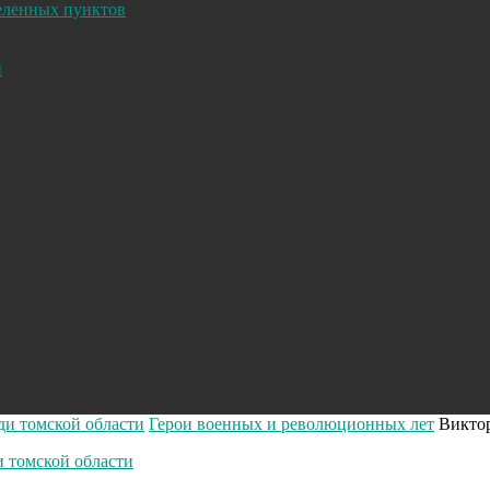
селенных пунктов
и
ди томской области
Герои военных и революционных лет
Викто
и томской области