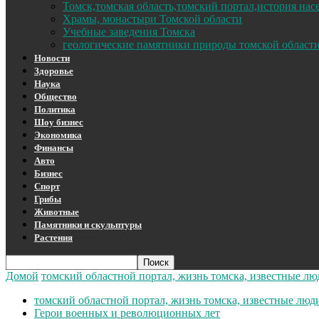
Томск,томская область,томский портал,история на
Храмы, монастыри Томской области
Учебные заведения Томска
геологические памятники природы томской област
Новости
Здоровье
Наука
Общество
Политика
Шоу бизнес
Экономика
Финансы
Авто
Бизнес
Спорт
Грибы
Животные
Памятники и скульптуры
Растения
Домой
томский областной портал, жизнь томска, известные лю
томский областной портал, жизнь томска, известные люд
Герои военных и революционных лет