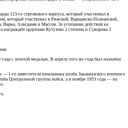
ира 123-го стрелкового корпуса, который участвовал в
ом, который участвовал в Рижской, Варшавско-Познанской,
, Варка, Альтдамм и Массов. За успешные действия на
 награждён орденами Кутузова 2 степени и Суворова 2
ния.
года с золотой медалью. В апреле того же года был назначен
 — 1-го заместителя начальника штаба Закавказского военного
таба Центральной группы войск, а в ноябре 1953 года — на
о.
ге.