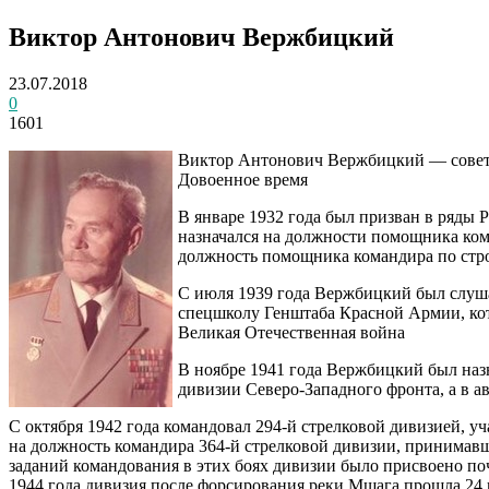
Виктор Антонович Вержбицкий
23.07.2018
0
1601
Виктор Антонович Вержбицкий — советски
Довоенное время
В январе 1932 года был призван в ряды 
назначался на должности помощника кома
должность помощника командира по стро
С июля 1939 года Вержбицкий был слуша
спецшколу Генштаба Красной Армии, кот
Великая Отечественная война
В ноябре 1941 года Вержбицкий был назн
дивизии Северо-Западного фронта, а в а
С октября 1942 года командовал 294-й стрелковой дивизией, у
на должность командира 364-й стрелковой дивизии, принимав
заданий командования в этих боях дивизии было присвоено п
1944 года дивизия после форсирования реки Мшага прошла 24 к