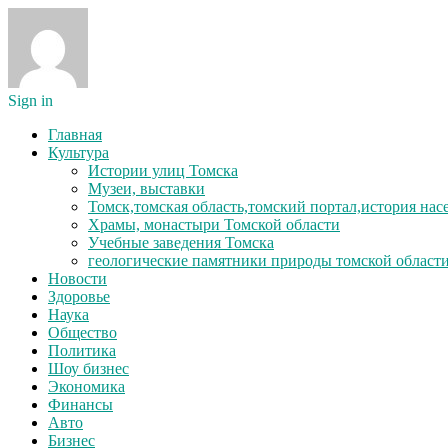
Sign in
Главная
Культура
Истории улиц Томска
Музеи, выставки
Томск,томская область,томский портал,история на
Храмы, монастыри Томской области
Учебные заведения Томска
геологические памятники природы томской област
Новости
Здоровье
Наука
Общество
Политика
Шоу бизнес
Экономика
Финансы
Авто
Бизнес