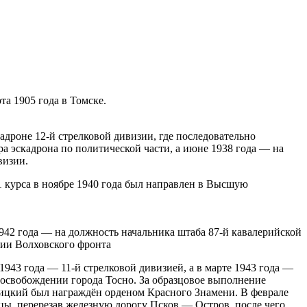
а 1905 года в Томске.
адроне 12-й стрелковой дивизии, где последовательно
а эскадрона по политической части, а июне 1938 года — на
визии.
 курса в ноябре 1940 года был направлен в Высшую
1942 года — на должность начальника штаба 87-й кавалерийской
зии Волховского фронта
1943 года — 11-й стрелковой дивизией, а в марте 1943 года —
 освобождении города Тосно. За образцовое выполнение
ицкий был награждён орденом Красного Знамени. В феврале
цы, перерезав железную дорогу Псков — Остров, после чего