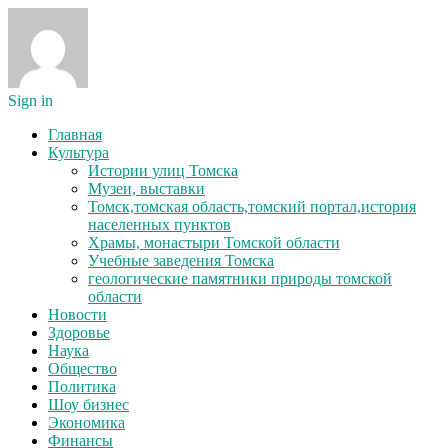
Sign in
Главная
Культура
Истории улиц Томска
Музеи, выставки
Томск,томская область,томский портал,история
населенных пунктов
Храмы, монастыри Томской области
Учебные заведения Томска
геологические памятники природы томской
области
Новости
Здоровье
Наука
Общество
Политика
Шоу бизнес
Экономика
Финансы