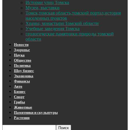
Истории улиц Томска
Музеи, выставки
Томск,томская область,томский портал,история
населенных пунктов
Храмы, монастыри Томской области
Учебные заведения Томска
геологические памятники природы томской
области
Новости
Здоровье
Наука
Общество
Политика
Шоу бизнес
Экономика
Финансы
Авто
Бизнес
Спорт
Грибы
Животные
Памятники и скульптуры
Растения