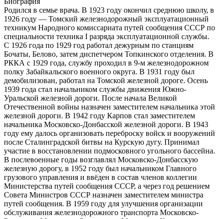
Биография
Родился в семье врача. В 1923 году окончил среднюю школу, в
1926 году — Томский железнодорожный эксплуатационный
техникум Народного комиссариата путей сообщения СССР по
специальности техника I разряда эксплуатационной службы.
С 1926 года по 1929 год работал дежурным по станциям
Бочаты, Белово, затем диспетчером Топкинского отделения. В
РККА с 1929 года, службу проходил в 9-м железнодорожном
полку Забайкальского военного округа. В 1931 году был
демобилизован, работал на Томской железной дороге. Осень
1939 года стал начальником службы движения Южно-
Уральской железной дороги. После начала Великой
Отечественной войны назначен заместителем начальника этой
железной дороги. В 1942 году Карпов стал заместителем
начальника Московско-Донбасской железной дороги. В 1943
году ему далось организовать переброску войск и вооружений
после Сталинградской битвы на Курскую дугу. Принимал
участие в восстановлении подмосковного угольного бассейна.
В послевоенные годы возглавлял Московско-Донбасскую
железную дорогу, в 1952 году был начальником Главного
грузового управления и ввёден в состав членов коллегии
Министерства путей сообщения СССР, а через год решением
Совета Министров СССР назначен заместителем министра
путей сообщения. В 1959 году для улучшения организации
обслуживания железнодорожного транспорта Московско-