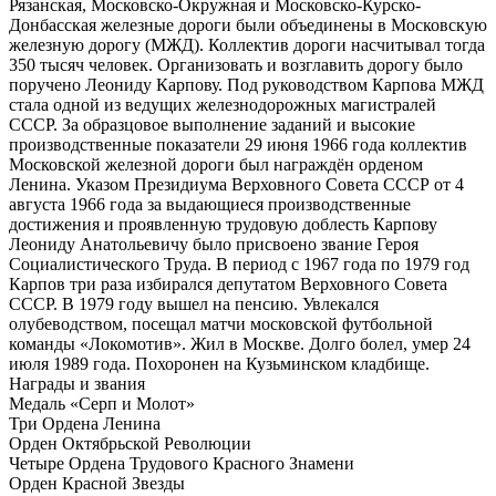
Рязанская, Московско-Окружная и Московско-Курско-
Донбасская железные дороги были объединены в Московскую
железную дорогу (МЖД). Коллектив дороги насчитывал тогда
350 тысяч человек. Организовать и возглавить дорогу было
поручено Леониду Карпову. Под руководством Карпова МЖД
стала одной из ведущих железнодорожных магистралей
СССР. За образцовое выполнение заданий и высокие
производственные показатели 29 июня 1966 года коллектив
Московской железной дороги был награждён орденом
Ленина. Указом Президиума Верховного Совета СССР от 4
августа 1966 года за выдающиеся производственные
достижения и проявленную трудовую доблесть Карпову
Леониду Анатольевичу было присвоено звание Героя
Социалистического Труда. В период с 1967 года по 1979 год
Карпов три раза избирался депутатом Верховного Совета
СССР. В 1979 году вышел на пенсию. Увлекался
олубеводством, посещал матчи московской футбольной
команды «Локомотив». Жил в Москве. Долго болел, умер 24
июля 1989 года. Похоронен на Кузьминском кладбище.
Награды и звания
Медаль «Серп и Молот»
Три Ордена Ленина
Орден Октябрьской Революции
Четыре Ордена Трудового Красного Знамени
Орден Красной Звезды