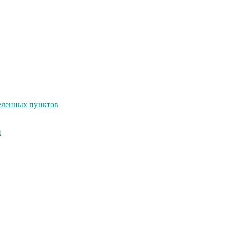
селенных пунктов
и