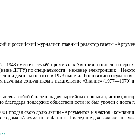
й и российский журналист, главный редактор газеты «Аргументы
5—1948 вместе с семьёй проживал в Австрии, после чего перееха
(ныне ДГТУ) по специальности «инженер-электронщик». Некотор
венной деятельностью и в 1973 окончил Ростовский государстве
шим научным сотрудником в издательстве «Знание» (1977—1979)
ставляла собой бюллетень для партийных пропагандистов), котор
но благодаря поддержке общественности не был уволен с поста г
01 продал свою долю акций «Аргументов и Фактов» компании «
кого дома «Аргументы и Факты». Последние два года жизни тяже
тва