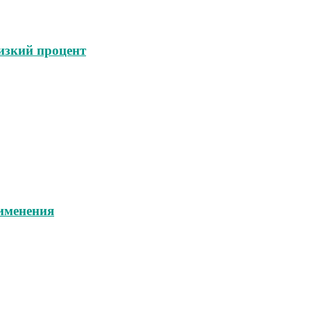
изкий процент
именения