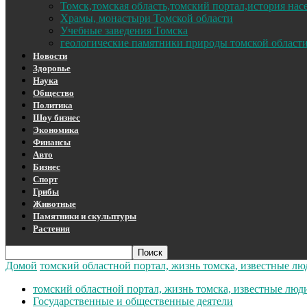
Томск,томская область,томский портал,история на
Храмы, монастыри Томской области
Учебные заведения Томска
геологические памятники природы томской област
Новости
Здоровье
Наука
Общество
Политика
Шоу бизнес
Экономика
Финансы
Авто
Бизнес
Спорт
Грибы
Животные
Памятники и скульптуры
Растения
Домой
томский областной портал, жизнь томска, известные лю
томский областной портал, жизнь томска, известные люд
Государственные и общественные деятели