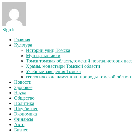
Sign in
Главная
Культура
Истории улиц Томска
Музеи, выставки
Томск,томская область,томский портал,история на
Храмы, монастыри Томской области
Учебные заведения Томска
геологические памятники природы томской област
Новости
Здоровье
Наука
Общество
Политика
Шоу бизнес
Экономика
Финансы
Авто
Бизнес