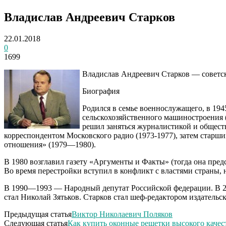
Владислав Андреевич Старков
22.01.2018
0
1699
Владислав Андреевич Старков — советски
Биография
Родился в семье военнослужащего, в 194
сельскохозяйственного машиностроения 
решил заняться журналистикой и общест
корреспондентом Московского радио (1973-1977), затем стар
отношения» (1979—1980).
В 1980 возглавил газету «Аргументы и Факты» (тогда она пред
Во время перестройки вступил в конфликт с властями страны, 
В 1990—1993 — Народный депутат Российской федерации. В 20
стал Николай Зятьков. Старков стал шеф-редактором издательс
Предыдущая статья
Виктор Николаевич Поляков
Следующая статья
Как купить оконные решетки высокого качес