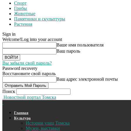
Спорт
Грибы
Животные
Памятники и скульптуры
Растения
Sign in
Welcome!
Log into your account
Ваше имя пользователя
Ваш пароль
Вы забыли свой пароль?
Password recovery
Восстановите свой пароль
Ваш адрес электронной почты
Поиск
Новостной портал Томска
Главная
Культура
Истории улиц Томска
Музеи, выставки