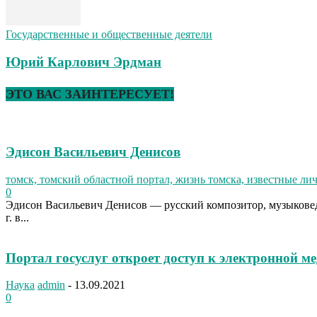
Государственные и общественные деятели
Юрий Карлович Эрдман
ЭТО ВАС ЗАИНТЕРЕСУЕТ!
Эдисон Васильевич Денисов
томск, томский областной портал, жизнь томска, известные ли
0
Эдисон Васильевич Денисов — русский композитор, музыковед,
г. в...
Портал госуслуг откроет доступ к электронной м
Наука
admin
-
13.09.2021
0