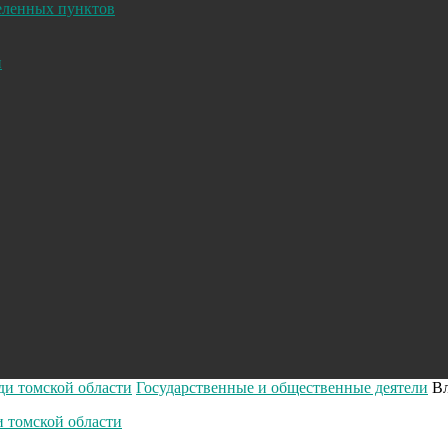
селенных пунктов
и
ди томской области
Государственные и общественные деятели
Вл
и томской области